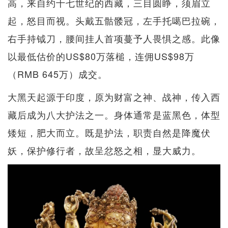
高，来自约十七世纪的西藏，三目圆睁，须眉立
起，怒目而视。头戴五骷髅冠，左手托噶巴拉碗，
右手持钺刀，腰间挂人首项蔓予人畏惧之感。此像
以最低估价的US$80万落槌，连佣US$98万
（RMB 645万）成交。
大黑天起源于印度，原为财富之神、战神，传入西
藏后成为八大护法之一。身体通常是蓝黑色，体型
矮短，肥大而立。既是护法，职责自然是降魔伏
妖，保护修行者，故呈忿怒之相，显大威力。