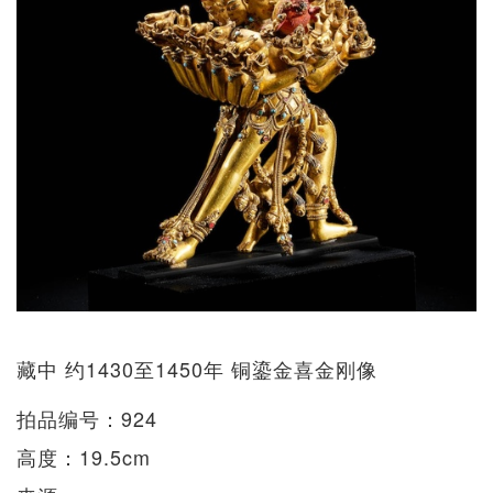
藏中 约1430至1450年 铜鎏金喜金刚像
拍品编号：924
高度：19.5cm