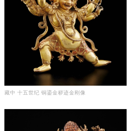
藏中 十五世纪 铜鎏金秽迹金刚像