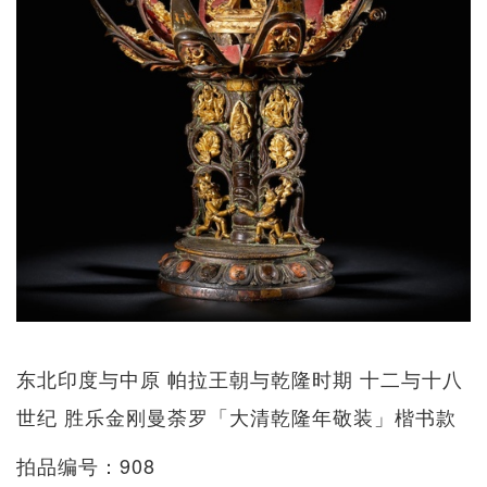
东北印度与中原 帕拉王朝与乾隆时期 十二与十八
世纪 胜乐金刚曼荼罗「大清乾隆年敬装」楷书款
拍品编号：908