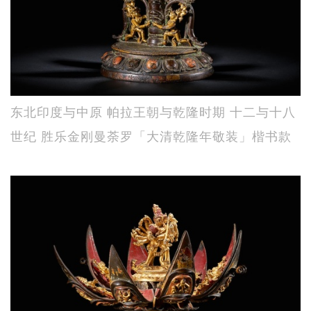
东北印度与中原 帕拉王朝与乾隆时期 十二与十八
世纪 胜乐金刚曼荼罗「大清乾隆年敬装」楷书款