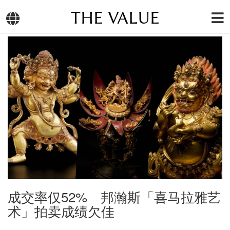
THE VALUE
成交率仅52% 邦瀚斯「喜马拉雅艺
术」拍卖成绩欠佳