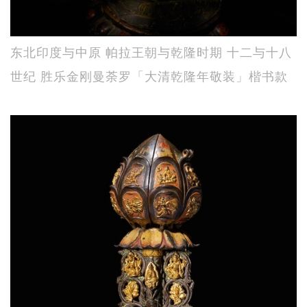
东北印度与中原 帕拉王朝与乾隆时期 十二与十八
世纪 胜乐金刚曼荼罗「大清乾隆年敬装」楷书款