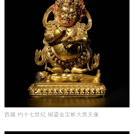
西藏 约十七世纪 铜鎏金宝帐大黑天像