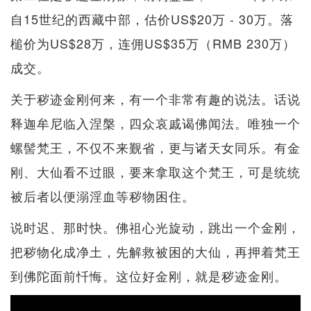
自15世纪的西藏中部，估价US$20万 - 30万。落
槌价为US$28万，连佣US$35万（RMB 230万）
成交。
关于秽迹金刚何来，有一个非常有趣的说法。话说
释迦牟尼临入涅槃，四众哀戚谒佛闻法。唯独一个
螺髻梵王，不仅不来觐省，更与诸天女同乐。有金
刚、大仙看不过眼，要来拿取这个梵王，可是统统
被后者以便溺淫血等秽物困住。
说时迟、那时快。佛祖心光旋动，跳出一个金刚，
把秽物化成净土，先解救被困的大仙，再押着梵王
到佛陀面前忏悔。这位好金刚，就是秽迹金刚。