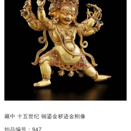
藏中 十五世纪 铜鎏金秽迹金刚像
拍品编号：947