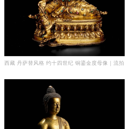
西藏 丹萨替风格 约十四世纪 铜鎏金度母像｜流拍