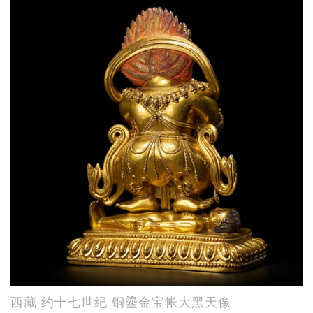
西藏 约十七世纪 铜鎏金宝帐大黑天像