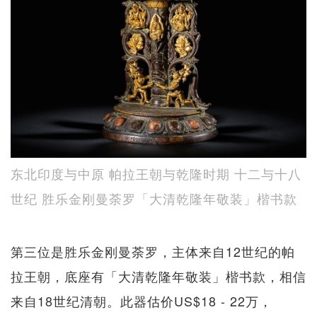
东北印度与中原 帕拉王朝与乾隆时期 十二与十八
世纪 胜乐金刚曼荼罗「大清乾隆年敬装」楷书款
第三位是胜乐金刚曼荼罗，主体来自12世纪的帕
拉王朝，底座有「大清乾隆年敬装」楷书款，相信
来自18世纪清朝。此器估价US$18 - 22万，