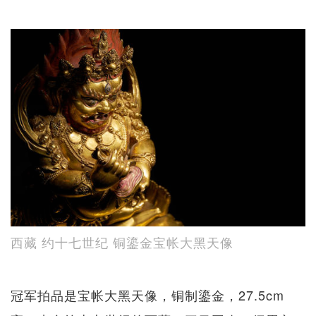
西藏 约十七世纪 铜鎏金宝帐大黑天像
冠军拍品是宝帐大黑天像，铜制鎏金，27.5cm