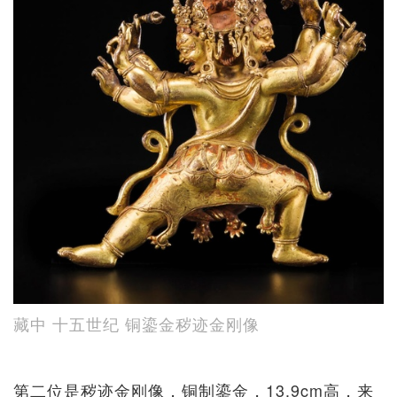
藏中 十五世纪 铜鎏金秽迹金刚像
第二位是秽迹金刚像，铜制鎏金，13.9cm高，来