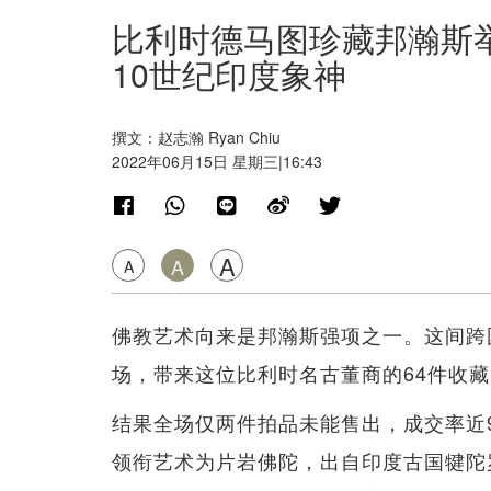
比利时德马图珍藏邦瀚斯
10世纪印度象神
撰文：赵志瀚 Ryan Chiu
2022年06月15日 星期三|16:43
A
A
A
佛教艺术向来是邦瀚斯强项之一。这间跨
场，带来这位比利时名古董商的64件收
结果全场仅两件拍品未能售出，成交率近97%
领衔艺术为片岩佛陀，出自印度古国犍陀