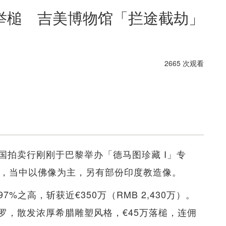
举槌 吉美博物馆「拦途截劫」
2665 次观看
国拍卖行刚刚于巴黎举办「德马图珍藏 I」专
藏，当中以佛像为主，另有部份印度教造像。
之高，斩获近€350万（RMB 2,430万）。
罗，散发浓厚希腊雕塑风格，€45万落槌，连佣