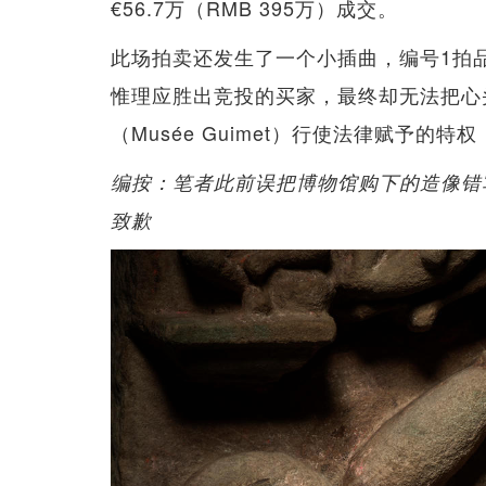
€56.7万（RMB 395万）成交。
此场拍卖还发生了一个小插曲，编号1拍品
惟理应胜出竞投的买家，最终却无法把心头
（Musée Guimet）行使法律赋予
编按：笔者此前误把博物馆购下的造像错
致歉