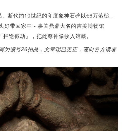
、断代约10世纪的印度象神石碑以€6万落槌，
好带回家中 - 事关鼎鼎大名的吉美博物馆
的特权「拦途截劫」，把此尊神像收入馆藏。
写为编号26拍品，文章现已更正，谨向各方读者