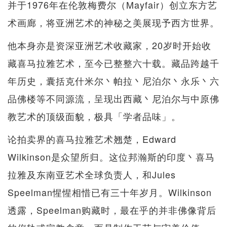
并于1976年在伦敦梅费尔（Mayfair）创立东方艺
术画廊，将亚洲艺术的神秘之美展现予西方世界。
他本身亦是资深亚洲艺术收藏家，20岁时开始收
藏喜马拉雅艺术，至今已整整六十载。藏品跨越千
年历史，囊括克什米尔丶帕拉丶尼泊尔丶永乐丶六
品佛楼等不同源流，呈现出西藏丶尼泊尔与中原佛
教艺术的顶级面貌，极具「学者品味」。
论拍卖界的喜马拉雅艺术翘楚，Edward
Wilkinson是众望所归。这位邦瀚斯的印度丶喜马
拉雅及东南亚艺术全球负责人，和Jules
Speelman惺惺相惜已有三十年岁月。Wilkinson
透露，Speelman购藏时，最在乎的并非佛像背后