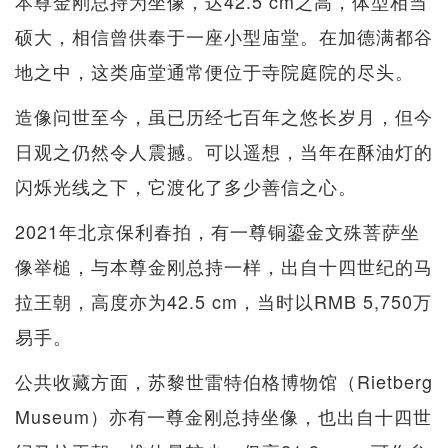
本尊金刚总持为坐像，达42.5 cm之高，体型相当
硕大，相信曾供奉于一座小型庙堂。在加德满都谷
地之中，这类庙堂通常便位于寺院庭院的尽头。
造像问世至今，虽已历经七百年之悠长岁月，但今
日观之仍然令人震撼。可以遥想，当年在酥油灯的
闪烁光线之下，它渡化了多少善信之心。
2021年北京保利春拍，有一尊铜鎏金文殊菩萨坐
像举槌，与本尊金刚总持一样，出自十四世纪的马
拉王朝，高度亦为42.5 cm，当时以RMB 5,750万
易手。
公共收藏方面，苏黎世雷特伯格博物馆（Rietberg
Museum）亦有一尊金刚总持坐像，也出自十四世