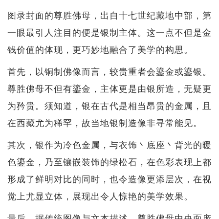
图录封面的尊胜佛母，出自十七世纪藏地中部，第
一眼最引人注目的便是银制主体。这一点不但是金
钱价值的体现，更巧妙地融合了美学的构思。
首先，以铜制佛像而言，较贵重者会鎏金或鎏银。
尊胜佛母不但有鎏金，主体更是由银所造，无疑更
为矜贵。须知道，银在古代是相当昂贵的金属，且
在西藏尤为稀罕，故当地银制造像非寻常能见。
其次，银作为冷色金属，与衣饰丶底座丶背光的暖
色鎏金，乃至镶嵌装饰的绿松石，在色彩表现上都
形成了鲜明对比的同时，也令造像更添层次，在视
觉上尤显立体，展现出令人惊艳的美学效果。
最后，据传统图像与文本描述，尊胜佛母中央面庞