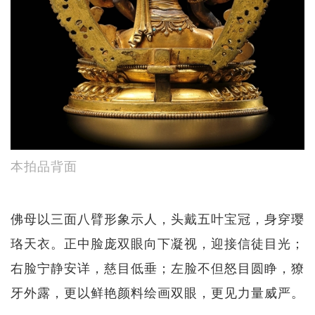
本拍品背面
佛母以三面八臂形象示人，头戴五叶宝冠，身穿璎
珞天衣。正中脸庞双眼向下凝视，迎接信徒目光；
右脸宁静安详，慈目低垂；左脸不但怒目圆睁，獠
牙外露，更以鲜艳颜料绘画双眼，更见力量威严。