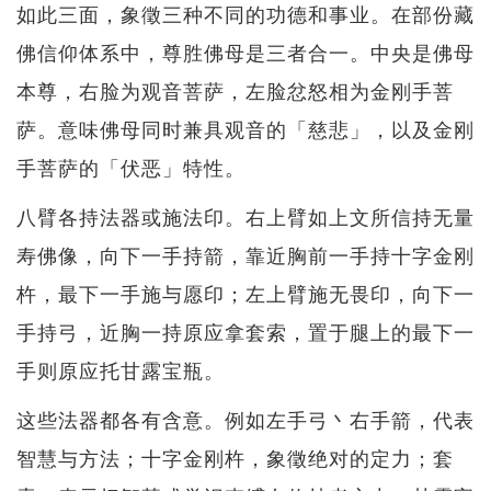
如此三面，象徵三种不同的功德和事业。在部份藏
佛信仰体系中，尊胜佛母是三者合一。中央是佛母
本尊，右脸为观音菩萨，左脸忿怒相为金刚手菩
萨。意味佛母同时兼具观音的「慈悲」，以及金刚
手菩萨的「伏恶」特性。
八臂各持法器或施法印。右上臂如上文所信持无量
寿佛像，向下一手持箭，靠近胸前一手持十字金刚
杵，最下一手施与愿印；左上臂施无畏印，向下一
手持弓，近胸一持原应拿套索，置于腿上的最下一
手则原应托甘露宝瓶。
这些法器都各有含意。例如左手弓丶右手箭，代表
智慧与方法；十字金刚杵，象徵绝对的定力；套