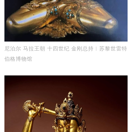
尼泊尔 马拉王朝 十四世纪 金刚总持︱苏黎世雷特
伯格博物馆