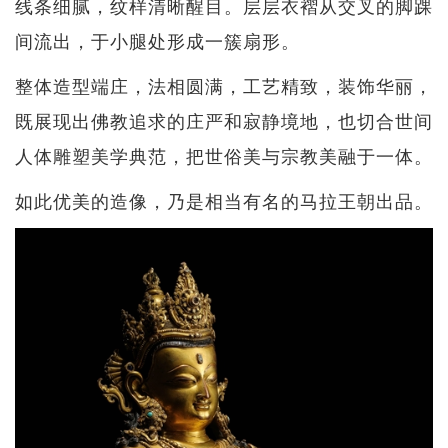
线条细腻，纹样清晰醒目。层层衣褶从交叉的脚踝
间流出，于小腿处形成一簇扇形。
整体造型端庄，法相圆满，工艺精致，装饰华丽，
既展现出佛教追求的庄严和寂静境地，也切合世间
人体雕塑美学典范，把世俗美与宗教美融于一体。
如此优美的造像，乃是相当有名的马拉王朝出品。