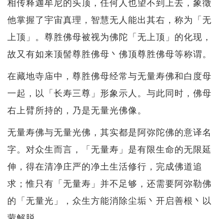
相传释迦牟尼的头顶，任何人也望不到上去，象徵
他掌握了宇宙真理，智慧无人能出其右，称为「无
上顶」。尊胜佛母被视为佛陀「无上顶」的化现，
故又有如来顶髻尊胜佛母丶佛顶尊胜佛母等称谓。
在藏地寺庙中，尊胜佛母经常与无量寿佛和白度母
一起，以「长寿三尊」形象示人。与此同时，佛母
右上臂所持的，乃是无量光佛像。
无量寿佛与无量光佛，其实都是阿弥陀佛的意译名
字。对众生而言，「无量寿」是有限生命的无限延
伸，得在清净庄严的净土生活修行，完成佛道追
求；惟只有「无量寿」并不足够，还需要阿弥勒佛
的「无量光」，众生方能消除尘垢丶开启善根丶以
蒙解脱。