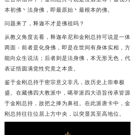
本初佛丶法身佛，即最原始丶最根本的佛。
问题来了，释迦不才是佛祖吗？
从教义角度去看，释迦牟尼和金刚总持可说是一体
两面 - 前者是化身佛，即是在世间有身体实相，方
能向众生说法；后者则是法身佛，本无形无色，代
表证悟圆满觉性究竟之本质。
鉴于金刚总持于密宗意义非凡，故历史上崇奉极
盛。在藏佛四大教派中，噶举派四大语旨传承皆源
于金刚总持，故把之捧为鼻祖。在此派唐卡中，金
刚总持往往位居上方中央，以突显其至高地位。