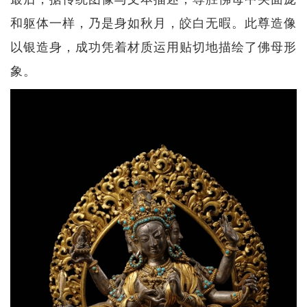
和躯体一样，乃是身如秋月，皎白无暇。此尊造像
以银造身，成功凭着材质运用贴切地描绘了佛母形
象。