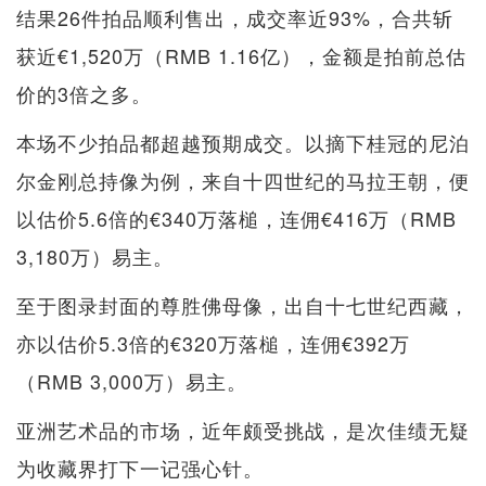
结果26件拍品顺利售出，成交率近93%，合共斩
获近€1,520万（RMB 1.16亿），金额是拍前总估
价的3倍之多。
本场不少拍品都超越预期成交。以摘下桂冠的尼泊
尔金刚总持像为例，来自十四世纪的马拉王朝，便
以估价5.6倍的€340万落槌，连佣€416万（RMB
3,180万）易主。
至于图录封面的尊胜佛母像，出自十七世纪西藏，
亦以估价5.3倍的€320万落槌，连佣€392万
（RMB 3,000万）易主。
亚洲艺术品的市场，近年颇受挑战，是次佳绩无疑
为收藏界打下一记强心针。