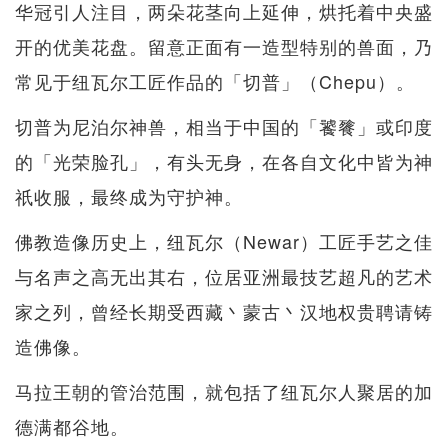
华冠引人注目，两朵花茎向上延伸，烘托着中央盛
开的优美花盘。留意正面有一造型特别的兽面，乃
常见于纽瓦尔工匠作品的「切普」（Chepu）。
切普为尼泊尔神兽，相当于中国的「饕餮」或印度
的「光荣脸孔」，有头无身，在各自文化中皆为神
祇收服，最终成为守护神。
佛教造像历史上，纽瓦尔（Newar）工匠手艺之佳
与名声之高无出其右，位居亚洲最技艺超凡的艺术
家之列，曾经长期受西藏丶蒙古丶汉地权贵聘请铸
造佛像。
马拉王朝的管治范围，就包括了纽瓦尔人聚居的加
德满都谷地。