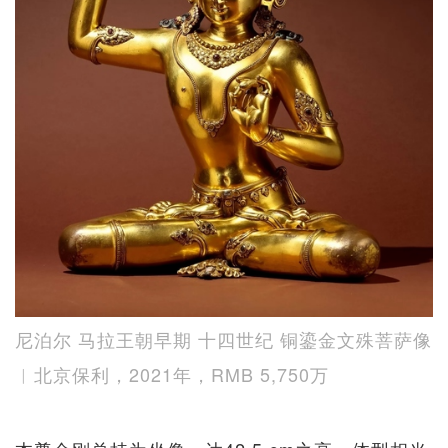
尼泊尔 马拉王朝早期 十四世纪 铜鎏金文殊菩萨像
︱北京保利，2021年，RMB 5,750万