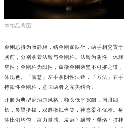
本拍品背面
金刚总持为寂静相，结金刚跏趺坐，两手相交置于
胸前，分别拿着法铃与金刚杵。法铃为阴性，体现
空性；金刚杵为阳性，象徵金刚乘坚不可摧之道，
体现色。「智慧」左手拿阴性法铃，「方法」右手
持阳性金刚杵，意味两者之完美结合。
开脸为典型尼泊尔风格，额头低平宽阔，眉眼细
长，鼻梁挺拔，双唇微抿含笑，神态柔和优雅。身
体比例均匀，富力量感。发冠丶飘带丶璎珞丶披挂