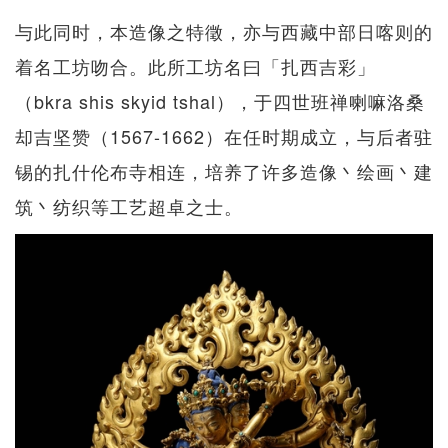
与此同时，本造像之特徵，亦与西藏中部日喀则的
着名工坊吻合。此所工坊名曰「扎西吉彩」
（bkra shis skyid tshal），于四世班禅喇嘛洛桑
却吉坚赞（1567-1662）在任时期成立，与后者驻
锡的扎什伦布寺相连，培养了许多造像丶绘画丶建
筑丶纺织等工艺超卓之士。