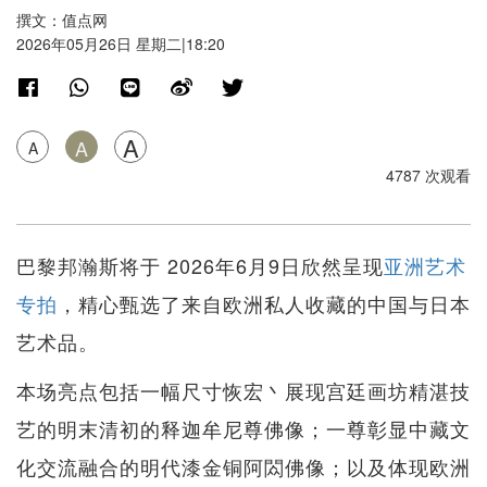
撰文：值点网
2026年05月26日 星期二|18:20
A
A
A
4787 次观看
巴黎邦瀚斯将于 2026年6月9日欣然呈现
亚洲艺术
专拍
，精心甄选了来自欧洲私人收藏的中国与日本
艺术品。
本场亮点包括一幅尺寸恢宏丶展现宫廷画坊精湛技
艺的明末清初的释迦牟尼尊佛像；一尊彰显中藏文
化交流融合的明代漆金铜阿閦佛像；以及体现欧洲