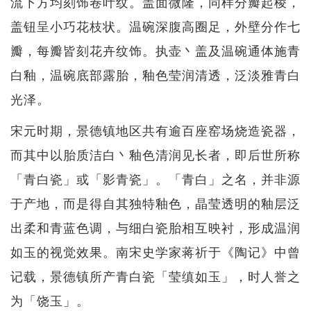
流下方均刻饰卷叶纹。盖面微隆，同样分瓣起棱，
盖钮呈小巧花枝状。温碗深腹高圈足，外壁分作七
瓣，每瓣皆刻花卉纹饰。执壶丶盖及温碗通体施青
白釉，温碗底部露胎，釉色莹润清透，泛淡雅青白
光泽。
宋元时期，景德镇地区共有逾百座窑场烧造瓷器，
而其中以胎质洁白丶釉色清润见长者，即后世所称
「青白瓷」或「影青瓷」。「青白」之名，并非源
于产地，而是得自其独特釉色，晶莹透明的釉层泛
出柔和青蓝色调，与细白瓷胎相互映衬，形成温润
如玉的视觉效果。南宋史学家蒋祈于《陶记》中曾
记载，景德镇所产青白瓷「莹缜如玉」，时人誉之
为「饶玉」。