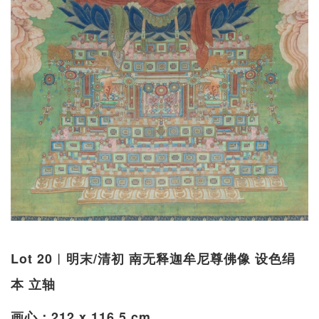
Lot 20︱明末/清初 南无释迦牟尼尊佛像 设色绢
本 立轴
画心：212 x 116.5 cm