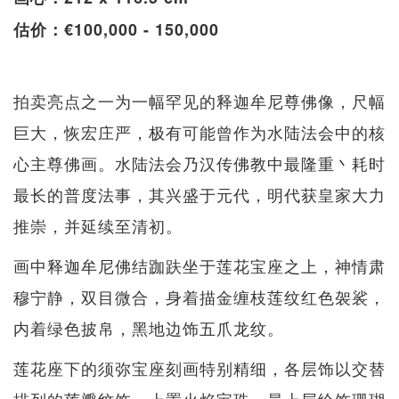
估价：€100,000 - 150,000
拍卖亮点之一为一幅罕见的释迦牟尼尊佛像，尺幅
巨大，恢宏庄严，极有可能曾作为水陆法会中的核
心主尊佛画。水陆法会乃汉传佛教中最隆重丶耗时
最长的普度法事，其兴盛于元代，明代获皇家大力
推崇，并延续至清初。
画中释迦牟尼佛结跏趺坐于莲花宝座之上，神情肃
穆宁静，双目微合，身着描金缠枝莲纹红色袈裟，
内着绿色披帛，黑地边饰五爪龙纹。
莲花座下的须弥宝座刻画特别精细，各层饰以交替