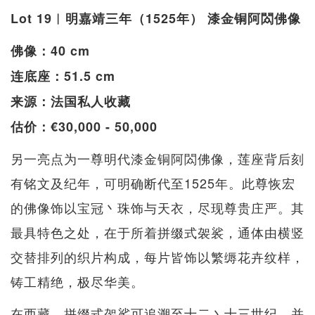
Lot 19︱明嘉靖三年（1525年） 漆金铜阿閦佛像
佛像：40 cm
连底座：51.5 cm
来源：法国私人收藏
估价：€30,000 - 50,000
另一亮点为一尊明代漆金铜阿閦佛像，莲座背后刻
有铭文及纪年，可明确断代至1525年。此尊恢宏
的佛像饰以宝冠丶珠饰与天衣，尽现尊贵庄严。其
最具特色之处，在于所着拼缀式袈裟，通体由横竖
交替排列的织片构成，每片皆饰以繁缛花卉纹样，
铸工精绝，极尽华美。
在西藏，拼缀式袈裟可追溯至十二丶十三世纪，并