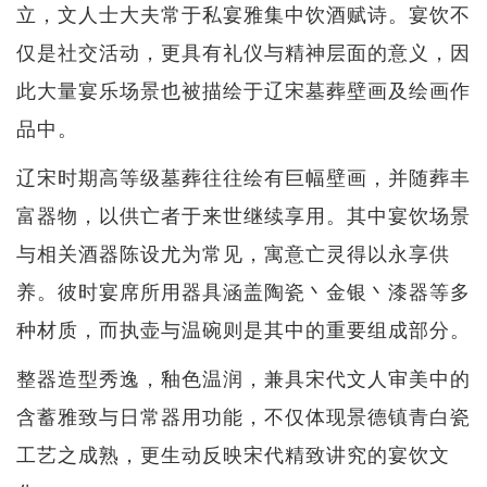
立，文人士大夫常于私宴雅集中饮酒赋诗。宴饮不
仅是社交活动，更具有礼仪与精神层面的意义，因
此大量宴乐场景也被描绘于辽宋墓葬壁画及绘画作
品中。
辽宋时期高等级墓葬往往绘有巨幅壁画，并随葬丰
富器物，以供亡者于来世继续享用。其中宴饮场景
与相关酒器陈设尤为常见，寓意亡灵得以永享供
养。彼时宴席所用器具涵盖陶瓷丶金银丶漆器等多
种材质，而执壶与温碗则是其中的重要组成部分。
整器造型秀逸，釉色温润，兼具宋代文人审美中的
含蓄雅致与日常器用功能，不仅体现景德镇青白瓷
工艺之成熟，更生动反映宋代精致讲究的宴饮文