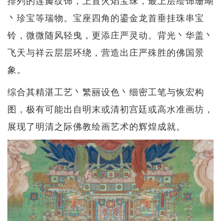
排列的莲瓣纹饰，上置火焰宝珠，最上层绘饰珊瑚
丶珍宝等瑞物。宝座四角的鎏金龙首垂挂珠串宝
铃，微微随风轻曳，更添庄严灵动。背光丶华盖丶
飞天与祥云层层环绕，营造出庄严殊胜的佛国景
象。
综合其精湛工艺丶繁丽设色丶细密工笔与恢宏构
图，极有可能出自明末或清初宫廷或高水准画坊，
展现了明清之际佛教绘画艺术的辉煌成就。