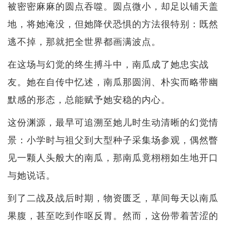
被密密麻麻的圆点吞噬。圆点微小，却足以铺天盖
地，将她淹没，但她降伏恐惧的方法很特别：既然
逃不掉，那就把全世界都画满波点。
在这场与幻觉的终生搏斗中，南瓜成了她忠实战
友。她在自传中忆述，南瓜那圆润、朴实而略带幽
默感的形态，总能赋予她安稳的内心。
这份渊源，最早可追溯至她儿时生动清晰的幻觉情
景：小学时与祖父到大型种子采集场参观，偶然瞥
见一颗人头般大的南瓜，那南瓜竟栩栩如生地开口
与她说话。
到了二战及战后时期，物资匮乏，草间每天以南瓜
果腹，甚至吃到作呕反胃。然而，这份带着苦涩的