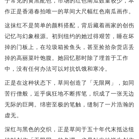
于常见的黄黑配色，市场的红色南瓜数量较少，本
作正是香港春拍唯一的草间大尺幅红色南瓜画作。
这抹红不是简单的颜料搭配，背后藏着画家的创伤
记忆与幻象根源。初到纽约的她过得艰苦，睡在坏
掉的门板上，在垃圾箱捡鱼头，甚至捡拾杂货店丢
掉的高丽菜叶饱腹。她回忆那时除了埋首于工作
中，没有任何办法可以对抗饥饿和寒冷。
正是在这种状态下，草间创造了「无限网」，如同
苦行僧般，近乎疯狂地不断挥笔，织成了一张无边
无际的巨网。绵密至极的笔触，缝制了一片浩瀚的
虚无。
深红与黑色的交织，正是草间于五十年代末抵达纽