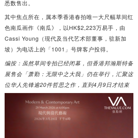
悉数售出。
其中焦点所在，属本季香港春拍唯一大尺幅草间红
色南瓜画作《南瓜》，以HK$2,223万易手，由
Cassi Young（现代及当代艺术部董事，驻新加
坡）为电话上的「1001」号牌客户投得。
编按：虽然草间专拍已经闭幕，但香港邦瀚斯特备
展售会「萧勤：无限中之大我」仍在举行，汇聚这
位华人先锋逾20件哲思之作，直到4月9日才结束