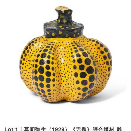
Lot 1｜草间弥生（1929）《无题》综合媒材 雕