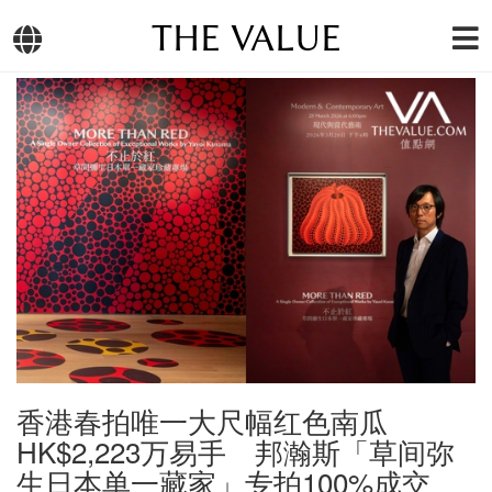
THE VALUE
香港春拍唯一大尺幅红色南瓜
HK$2,223万易手 邦瀚斯「草间弥
生日本单一藏家」专拍100%成交