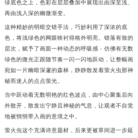
绿底色之上，色彩在层层叠加中展现出由深至浅、
再由浅入深的幽微渐变。
这种精妙的明暗交错手法，巧妙利用了深浓的底
色，将浅绿色的网眼映衬得格外明亮。错落有致的
层次，赋予了画面一种动态的呼吸感 - 仿佛有无数
绿色的微光正跟随节奏一闪一闪地跃动，让整幅画
宛如一片幽暗深邃的森林，静静散发着萤火虫那神
秘而迷人的点点萤光。
当中跃动着无数明艳的红色波点，由中心聚集后向
外散开，散发出宁静且神秘的气息，让观者不自觉
地被悄悄带入画的意境之中。
萤火虫这个充满诗意题材，后来更被草间进一步延