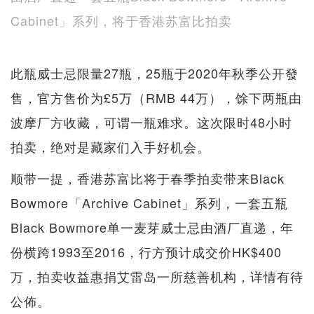
Cabinet」系列，将于香港苏富比拍卖
此瓶威士忌限量27瓶，25瓶于2020年秋季公开發
售，官方售价为£5万（RMB 44万），馀下两瓶由
波摩厂方收藏，可谓一瓶难求。这次限时48小时
拍卖，绝对是藏家们入手好机会。
顺带一提，香港苏富比将于春季拍卖带来Black
Bowmore「Archive Cabinet」系列，一套五瓶
Black Bowmore单一麦芽威士忌由酒厂直递，年
份横跨1993至2016，行方预计成交价HK$400
万，拍卖收益惠捐艾雷岛一所慈善机构，详情有待
公佈。