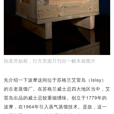
拍卖开始前，行方页面只刊出一帧木箱图片
先介绍一下波摩这间位于苏格兰艾雷岛（Islay）
的古老蒸馏厂。在苏格兰威士忌四大地区当中，艾
雷岛出品的威士忌较重烟燻味。创立于1779年的
波摩，在1964年引入蒸气蒸馏技术。是故，这一