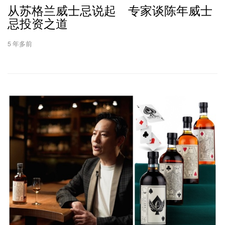
从苏格兰威士忌说起 专家谈陈年威士
忌投资之道
5 年多前