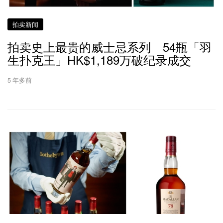
拍卖新闻
拍卖史上最贵的威士忌系列 54瓶「羽
生扑克王」HK$1,189万破纪录成交
5 年多前