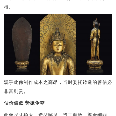
得。
观乎此像制作成本之高昂，当时委托铸造的善信必
非富则贵。
估价偏低 势掀争夺
此像尺寸硕大，造型罕见，造工精致，鎏金绚丽，