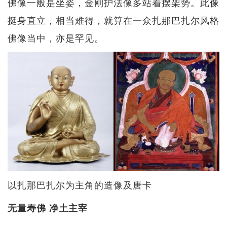
佛像一般是坐姿，金刚护法像多站着摆架势。此像
挺身直立，相当难得，就算在一众扎那巴扎尔风格
佛像当中，亦是罕见。​
以扎那巴扎尔为主角的造像及唐卡
无量寿佛 净土主宰