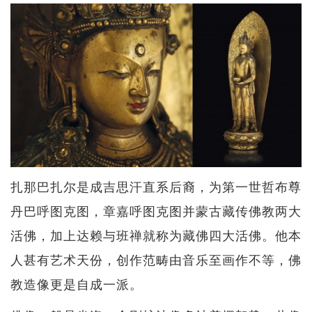
扎那巴扎尔是成吉思汗直系后裔，为第一世哲布尊
丹巴呼图克图，章嘉呼图克图并蒙古藏传佛教两大
活佛，加上达赖与班禅就称为藏佛四大活佛。他本
人甚有艺术天份，创作范畴由音乐至画作不等，佛
教造像更是自成一派。