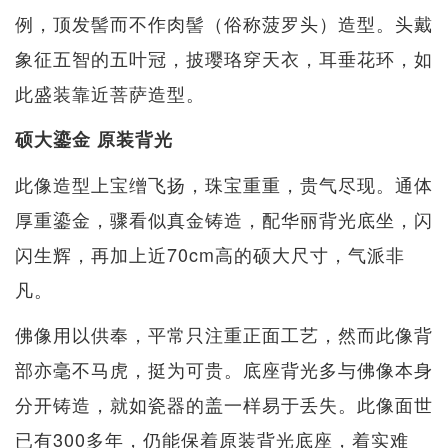
例，顶发髻而不作肉髻（俗称菠罗头）造型。头戴
象征五智的五叶冠，披璎珞穿天衣，耳垂花环，如
此盛装靠近菩萨造型。
硕大​​鎏金 原装背光
此像造型上宝缯飞扬，珠宝重重，贵气尽现。通体
厚重鎏金，骤看似真金铸造，配华丽背光底坐，闪
闪生辉，再加上近70cm高的硕大尺寸，气派非
凡。
佛像用以供奉，平常只注重正面工艺，然而此像背
部亦毫不马虎，挺为可贵。底座背光多与佛像本身
分开铸造，就如瓷器的盖一样易于丢失。此像面世
已有300多年，仍能保着原装背光底座，着实难