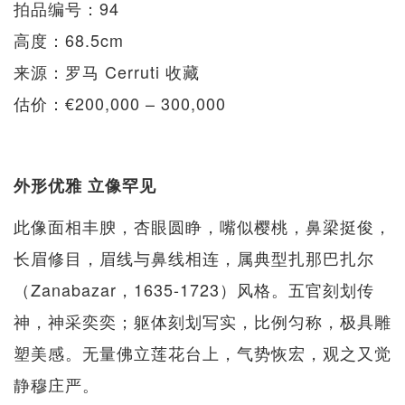
拍品编号：94
高度：68.5cm
来源：罗马 Cerruti 收藏
估价：€200,000 – 300,000
外形优雅 立像罕见
此像面相丰腴，杏眼圆睁，嘴似樱桃，鼻梁挺俊，
长眉修目，眉线与鼻线相连，属典型扎那巴扎尔
（Zanabazar，1635-1723）风格。五官刻划传
神，神采奕奕；躯体刻划写实，比例匀称，极具雕
塑美感。无量佛立莲花台上，气势恢宏，观之又觉
静穆庄严。