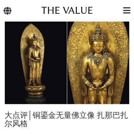
THE VALUE
大点评│铜鎏金无量佛立像 扎那巴扎
尔风格