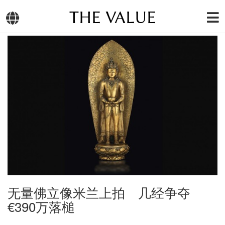
THE VALUE
无量佛立像米兰上拍 几经争夺
€390万落槌