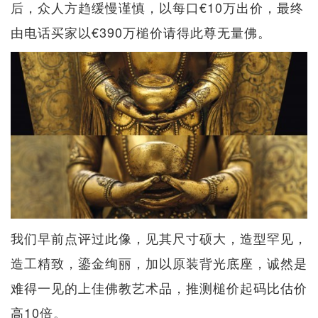
后，众人方趋缓慢谨慎，以每口€10万出价，最终
由电话买家以€390万槌价请得此尊无量佛。
我们早前点评过此像，见其尺寸硕大，造型罕见，
造工精致，鎏金绚丽，加以原装背光底座，诚然是
难得一见的上佳佛教艺术品，推测槌价起码比估价
高10倍。