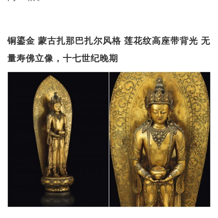
铜鎏金 蒙古扎那巴扎尔风格 莲花纹高座带背光 无
量寿佛立像，十七世纪晚期