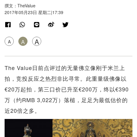
撰文：TheValue
2017年05月23日 星期二|17:39
A
A
A
The Value日前点评过的无量佛立像刚于米兰上
拍，竞投反应之热烈非比寻常。此重量级佛像以
€20万起拍，第三口价已升至€200万，终以€390
万（约RMB 3,022万）落槌，足足为最低估价的
近20倍之多。