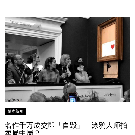
拍卖新闻
名作千万成交即「自毁」 涂鸦大师拍
卖局中局？