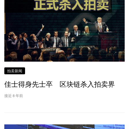
拍卖新闻
佳士得身先士卒 区块链杀入拍卖界
接近 8 年前