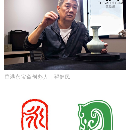
香港永宝斋创办人｜翟健民