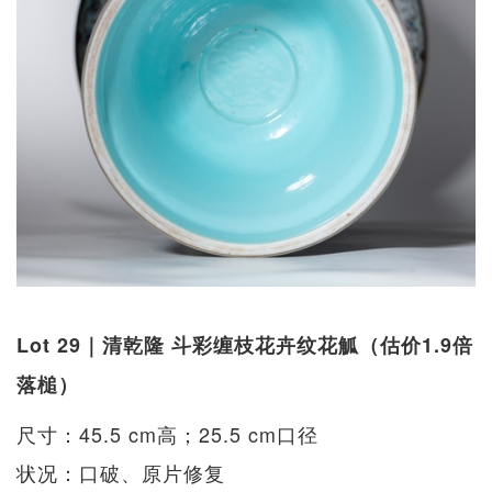
Lot 29｜清乾隆 斗彩缠枝花卉纹花觚（估价1.9倍
落槌）
尺寸：45.5 cm高；25.5 cm口径
状况：口破、原片修复