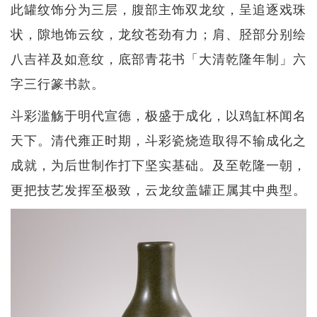
此罐纹饰分为三层，腹部主饰双龙纹，呈追逐戏珠
状，隙地饰云纹，龙纹苍劲有力；肩、胫部分别绘
八吉祥及如意纹，底部青花书「大清乾隆年制」六
字三行篆书款。
斗彩滥觞于明代宣德，极盛于成化，以鸡缸杯闻名
天下。清代雍正时期，斗彩瓷烧造取得不输成化之
成就，为后世制作打下坚实基础。及至乾隆一朝，
更把技艺发挥至极致，云龙纹盖罐正属其中典型。