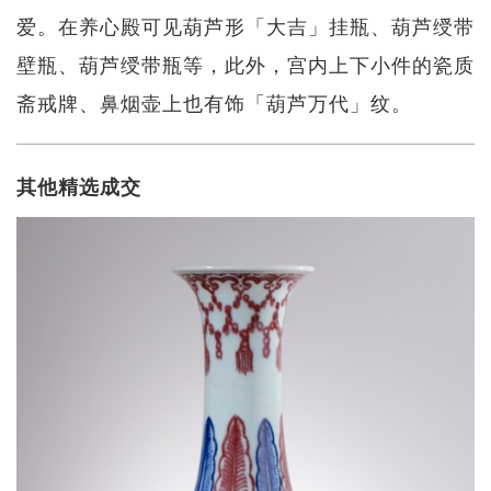
爱。在养心殿可见葫芦形「大吉」挂瓶、葫芦绶带
壁瓶、葫芦绶带瓶等，此外，宫内上下小件的瓷质
斋戒牌、鼻烟壶上也有饰「葫芦万代」纹。
其他精选成交