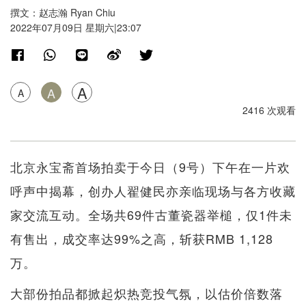
撰文：赵志瀚 Ryan Chiu
2022年07月09日 星期六|23:07
A
A
A
2416 次观看
北京永宝斋首场拍卖于今日（9号）下午在一片欢
呼声中揭幕，创办人翟健民亦亲临现场与各方收藏
家交流互动。全场共69件古董瓷器举槌，仅1件未
有售出，成交率达99%之高，斩获RMB 1,128
万。
大部份拍品都掀起炽热竞投气氛，以估价倍数落