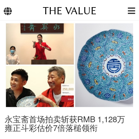
THE VALUE
永宝斋首场拍卖斩获RMB 1,128万
雍正斗彩估价7倍落槌领衔