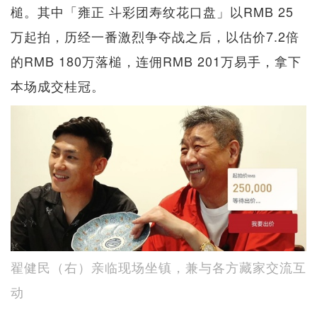
槌。其中「雍正 斗彩团寿纹花口盘」以RMB 25
万起拍，历经一番激烈争夺战之后，以估价7.2倍
的RMB 180万落槌，连佣RMB 201万易手，拿下
本场成交桂冠。
翟健民（右）亲临现场坐镇，兼与各方藏家交流互
动