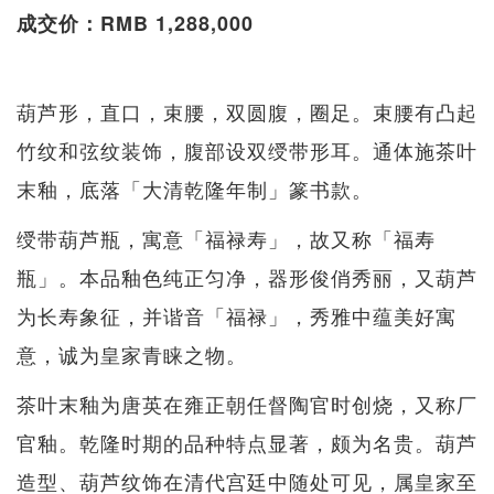
成交价：RMB 1,288,000
葫芦形，直口，束腰，双圆腹，圈足。束腰有凸起
竹纹和弦纹装饰，腹部设双绶带形耳。通体施茶叶
末釉，底落「大清乾隆年制」篆书款。
绶带葫芦瓶，寓意「福禄寿」，故又称「福寿
瓶」。本品釉色纯正匀净，器形俊俏秀丽，又葫芦
为长寿象征，并谐音「福禄」，秀雅中蕴美好寓
意，诚为皇家青睐之物。
茶叶末釉为唐英在雍正朝任督陶官时创烧，又称厂
官釉。乾隆时期的品种特点显著，颇为名贵。葫芦
造型、葫芦纹饰在清代宫廷中随处可见，属皇家至