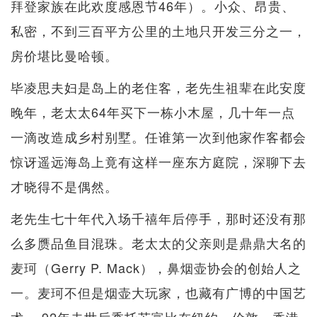
拜登家族在此欢度感恩节46年）。小众、昂贵、
私密，不到三百平方公里的土地只开发三分之一，
房价堪比曼哈顿。
毕凌思夫妇是岛上的老住客，老先生祖辈在此安度
晚年，老太太64年买下一栋小木屋，几十年一点
一滴改造成乡村别墅。任谁第一次到他家作客都会
惊讶遥远海岛上竟有这样一座东方庭院，深聊下去
才晓得不是偶然。
老先生七十年代入场千禧年后停手，那时还没有那
么多赝品鱼目混珠。老太太的父亲则是鼎鼎大名的
麦珂（Gerry P. Mack），鼻烟壶协会的创始人之
一。麦珂不但是烟壶大玩家，也藏有广博的中国艺
术。 92年去世后委托苏富比在纽约、伦敦、香港