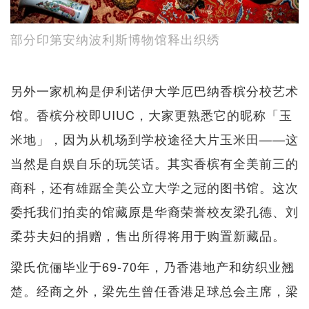
部分印第安纳波利斯博物馆释出织绣
另外一家机构是伊利诺伊大学厄巴纳香槟分校艺术
馆。香槟分校即UIUC，大家更熟悉它的昵称「玉
米地」，因为从机场到学校途径大片玉米田——这
当然是自娱自乐的玩笑话。其实香槟有全美前三的
商科，还有雄踞全美公立大学之冠的图书馆。这次
委托我们拍卖的馆藏原是华裔荣誉校友梁孔德、刘
柔芬夫妇的捐赠，售出所得将用于购置新藏品。
梁氏伉俪毕业于69-70年，乃香港地产和纺织业翘
楚。经商之外，梁先生曾任香港足球总会主席，梁