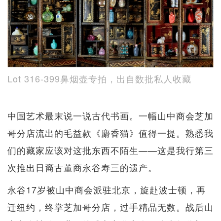
Lot 316-399鼻烟壶专拍，出自数批私人收藏
中国艺术最末说一说古代书画。一幅山中商会芝加
哥分店流出的毛益款《麝香猫》值得一提。熟悉我
们的藏家应该对这批东西不陌生——这是我行第三
次推出日裔古董商永谷寿三的遗产。
永谷17岁被山中商会派驻北京，旋赴波士顿，再
迁纽约，终掌芝加哥分店，过手精品无数。战后山