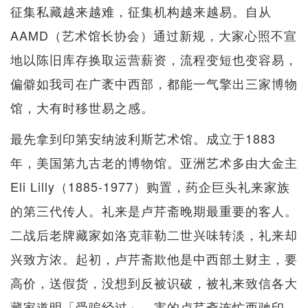
征集私藏越来越难，征集机构越来越易。自从
AAMD（艺术馆长协会）通过新规，大家心照不宣
地以陈旧库存换取运营薪资，流程变短也变容易，
偏僻如我司在广袤中西部，都能一气擎出三家博物
馆，大有时移世易之感。
最先拿到印第安纳波利斯艺术馆。成立于1883
年，美国第九古老的博物馆。亚洲艺术多由大金主
Eli Lilly（1885-1977）购置，药企巨头礼来家族
的第三代传人。礼来是卢芹斋晚期最重要的客人。
二战后老牌藏家如洛克菲勒二世兴味转淡，礼来却
兴致方浓。起初，卢芹斋欺他是中西部土财主，要
高价，送假货，没想到反被识破，被礼来致信各大
藏家道明「受骗经过」，害的卢芹斋连忙西驰印