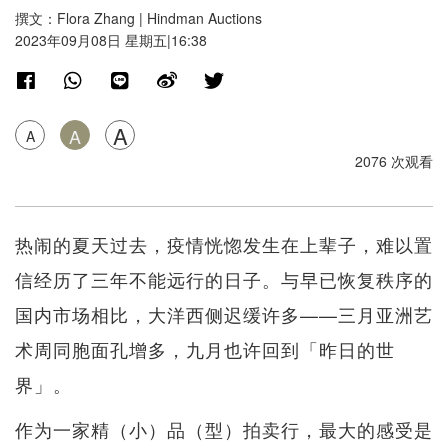
撰文：Flora Zhang | Hindman Auctions
2023年09月08日 星期五|16:38
A
A
A
2076 次观看
热闹的夏天过去，疫情恍惚发生在上辈子，难以置
信经历了三年不能远行的日子。与早已恢复秩序的
国内市场相比，大洋西侧迟缓许多——三月亚洲艺
术周同胞面孔增多，九月也许回到「昨日的世
界」。
作为一家精（小）品（型）拍卖行，最大的感受是