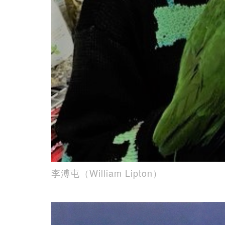
李溥屯（William Lipton）