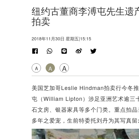
纽约古董商李溥屯先生遗产专场
拍卖
2018年11月30日 星期五|15:15
A
A
A
美国芝加哥Leslie Hindman拍卖行
屯（William Lipton）涉足亚洲
石文房、银器家具等多个门类。重点拍品
多年之爱宠，生前特委托刘丹为其写真留