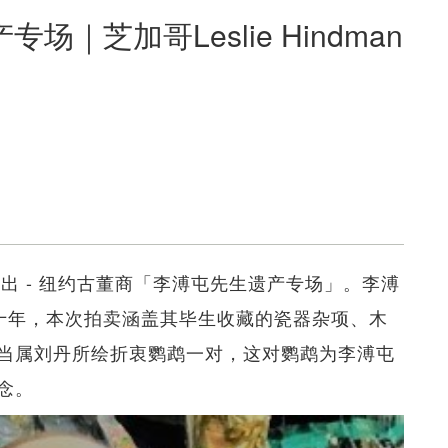
｜芝加哥Leslie Hindman
今冬推出 - 纽约古董商「李溥屯先生遗产专场」。李溥
艺术逾三十年，本次拍卖涵盖其毕生收藏的瓷器杂项、木
当属刘丹所绘折衷鹦鹉一对，这对鹦鹉为李溥屯
念。