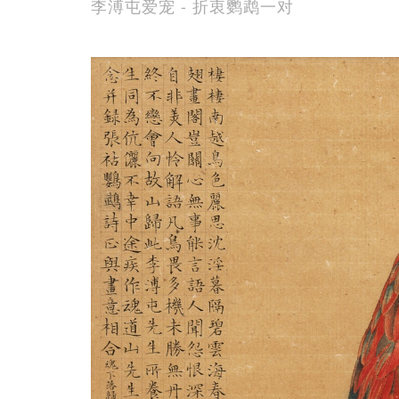
李溥屯爱宠 - 折衷鹦鹉一对