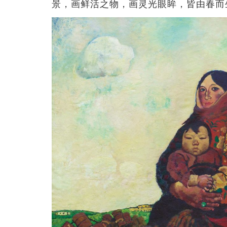
景，画鲜活之物，画灵光眼眸，皆由春而