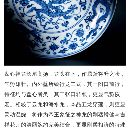
盘心神龙长尾高扬，龙头在下，作腾跃将升之状，
气势雄壮。内外壁所绘行龙二式，其一闭口前行，
特征均与盘心者类；其二张口转颈，更显气势恢
宏。相较于云龙和海水龙，本品五龙穿莲，则更显
灵动温婉，将作为帝王象征之神龙的刚猛矫健与吉
祥花卉的清丽婉约完美结合，更显刚柔相济的特殊