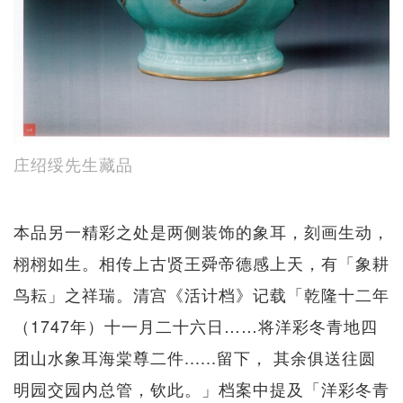
庄绍绥先生藏品
本品另一精彩之处是两侧装饰的象耳，刻画生动，
栩栩如生。相传上古贤王舜帝德感上天，有「象耕
鸟耘」之祥瑞。清宫《活计档》记载「乾隆十二年
（1747年）十一月二十六日……将洋彩冬青地四
团山水象耳海棠尊二件......留下， 其余俱送往圆
明园交园内总管，钦此。」档案中提及「洋彩冬青