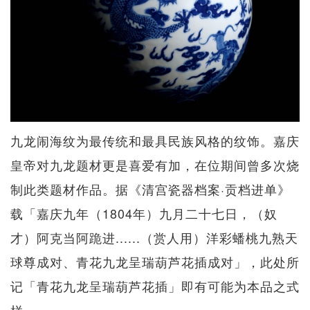
九龙闹海纹为最传统和最具民族风格的纹饰。嘉庆
皇帝对九龙题材更是喜爱有加，在位期间曾多次烧
制此类题材作品。据《清宫瓷器档案·贡档进单》
载「嘉庆九年（1804年）九月二十七日，（奴
才）阿克当阿跪进......（赏人用）洋彩蟠桃九熟天
球尊成对、青花九龙呈瑞葫芦花插成对」，此处所
记「青花九龙呈瑞葫芦花插」即有可能为本品之式
样。