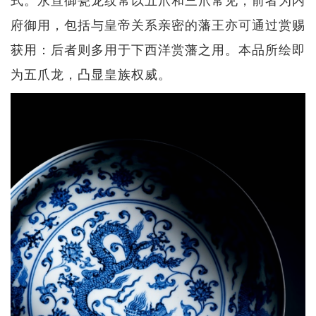
府御用，包括与皇帝关系亲密的藩王亦可通过赏赐
获用：后者则多用于下西洋赏藩之用。本品所绘即
为五爪龙，凸显皇族权威。