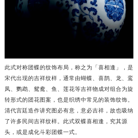
此式对称团蝶的纹饰布局，称之为「喜相逢」，是
宋代出现的吉祥纹样，通常由蝴蝶、喜鹊、龙、鸾
凤、鹦鹉、鸳鸯、鱼、莲花等吉祥物成对组合为旋
转形式的团花图案，也是织绣中常见的装饰纹饰。
清代宫廷造作讲究图必有意，意必吉祥，故也吸纳
了许多民间吉祥纹样。此式双蝶喜相逢，究其源
头，或是成化斗彩团蝶一式。