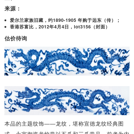
来源：
爱尔兰家族旧藏，约1890-1905 年购于远东（传）；
香港苏富比，2012年4月4日，lot3156（封面）
估价待询
本品的主题纹饰——龙纹，堪称宣德龙纹经典图
式。永宣御瓷龙纹常以五爪和三爪常见，前者为内