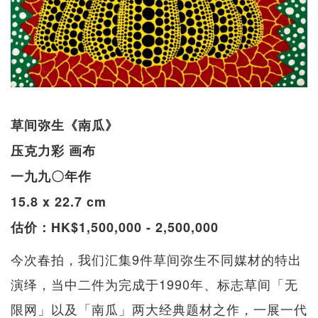
草间弥生《南瓜》
压克力彩 画布
一九九〇年作
15.8 x 22.7 cm
估价：HK$1,500,000 - 2,500,000
今次春拍，我们汇集9件草间弥生不同媒材的特出
演绎，当中二件为完成于1990年、标志草间「无
限网」以及「南瓜」两大经典题材之作，一展一代