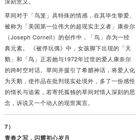
深刻意义。
草间对于「鸟笼」具特殊的情感，在其毕生挚爱、
被称为「美国第一位伟大的超现实主义者」康奈尔
（Joseph Cornell）的创作中，「鸟」亦为一经
典元素。 《被俘玩偶》中，女孩脚下出现的「天
鹅」和「鸟」正若她与1972年过世的爱人康奈尔
的跨时空对话。草间并援引了希腊神话，将爱人化
为天鹅，使作品在批判现实处境外，多了一份感性
的情长与追索，若寄托孤独的草间对情人深刻的思
念，诉说又一个动人的现世寓言。
7）
青春之写，闪耀初心岁月