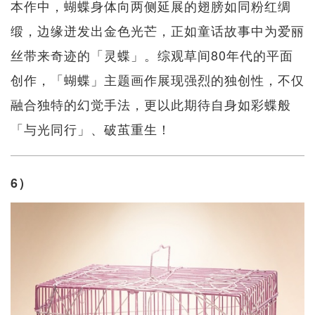
本作中，蝴蝶身体向两侧延展的翅膀如同粉红绸
缎，边缘迸发出金色光芒，正如童话故事中为爱丽
丝带来奇迹的「灵蝶」。综观草间80年代的平面
创作，「蝴蝶」主题画作展现强烈的独创性，不仅
融合独特的幻觉手法，更以此期待自身如彩蝶般
「与光同行」、破茧重生！
6）