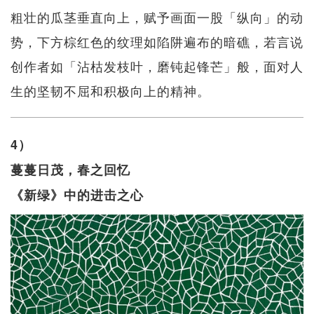
粗壮的瓜茎垂直向上，赋予画面一股「纵向」的动
势，下方棕红色的纹理如陷阱遍布的暗礁，若言说
创作者如「沾枯发枝叶，磨钝起锋芒」般，面对人
生的坚韧不屈和积极向上的精神。
4）
蔓蔓日茂，春之回忆
《新绿》中的进击之心