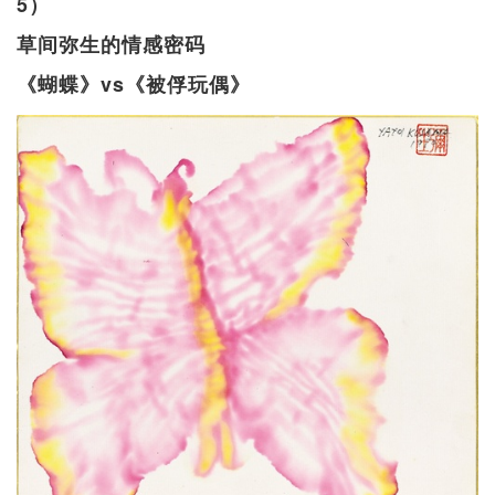
5）
草间弥生的情感密码
《蝴蝶》vs《被俘玩偶》