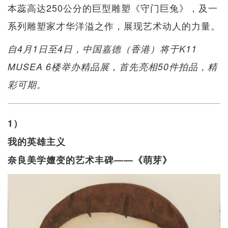
本蕊高达250公分的巨型雕塑《守门巨兔》，及一
系列雕塑家才华洋溢之作，展现艺术动人的力量。
自4月1日至4日，中国
嘉德（香港）将于K11
MUSEA 6楼举办精品展，首先亮相50件拍品，精
彩可期。
1）
我的英雄主义
奈良美学嬗变的艺术丰碑——《萌芽》