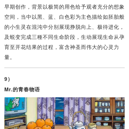
早期创作，背景以极简的用色给予观者充分的想象
空间，当中以黑、蓝、白色彩为主色描绘如胚胎般
的小生灵在混沌中分别展现挣脱向上、极待进化，
及蜕变完成三種不同生命阶段，生动展现生命从孕
育至开花结果的过程，富含神圣而伟大的心灵力
量。
9）
Mr.的青春物语