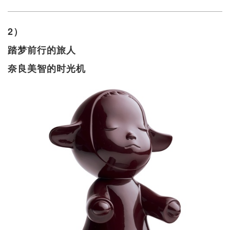
2）
踏梦前行的旅人
奈良美智的时光机