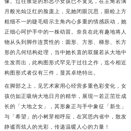
像。过往叛逆的邪恶小女孩已不复见，在主角若满
月般光灿泛红的脸庞上，见她闭眼沉思，眼睑上方
粗细不一的睫毛暗示主角内心多重的情感跃动，她
正细心呵护手中的一株幼苗。奈良在此有趣地将人
物从头到脚作连贯性的：圆形、方形、梯形、长方
形的几何结构处理，当中她长直的双腿若从大地中
生发而出，此构图形式罕见于过往之作，迄今相近
构图形式者仅有三件，显其卓绝特出。
在脚部之上，见艺术家用心经营多重色彩变化，女
孩仿如正吸纳大地日月的精华，展现一若正茁壮成
长的「大地之女」，其形象正与手中象征「新生」
与「希望」的小树芽相呼应，在冥思内省中，散发
静谧而炫人的光彩，传递温暖人心的力量！