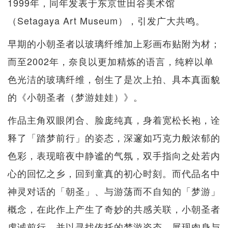
1999年，同年发表于东京世田谷美术馆
（Setagaya Art Museum），引发广大共鸣。
早期的小朝圣者以玻璃纤维加上彩画布贴附为材；
而至2002年，奈良以更加精炼的语言，纯粹以单
色光洁的玻璃纤维，创生了是次上拍、具本真面貌
的《小朝圣者（梦游娃娃）》。
作品主角双眼闭合、脸庞纯真，身着宽松长袍，诠
释了「踏梦前行」的姿态，深邃如巧克力般浓郁的
色彩，表现暗夜中静谧的气氛，双手指向之处若内
心的回忆之乡，回到童真的初心时刻。而代品名中
神灵对话的「朝圣」、与游荡而不自知的「梦游」
概念，在此作上产生了奇妙的共感关联，小朝圣者
虔诚前行，并以寻找依托的梦游姿态，展现肉身与