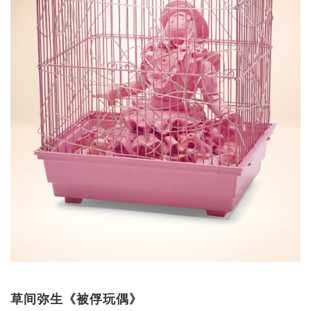
草间弥生《被俘玩偶》