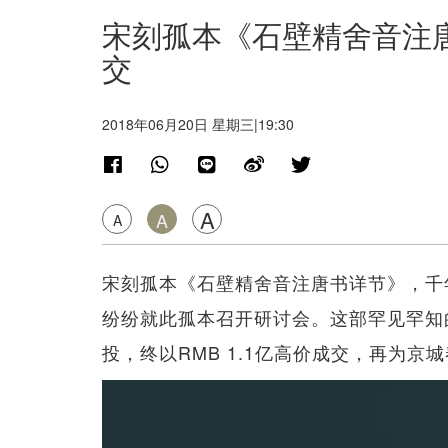
宋刻孤本《石壁精舍音注唐
交
2018年06月20日 星期三|19:30
A
A
A
宋刻孤本《石壁精舍音注唐书详节》，千
纷纷就此孤本召开研讨会。这部罕见罕知
投，终以RMB 1.1亿高价成交，再为京