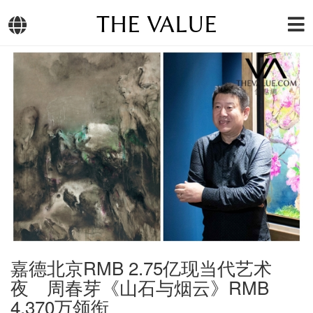
THE VALUE
嘉德北京RMB 2.75亿现当代艺术
夜 周春芽《山石与烟云》RMB
4,370万领衔