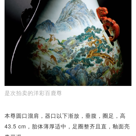
是次拍卖的洋彩百鹿尊
本尊圆口溜肩，器口以下渐放，垂腹，圈足，高
43.5 cm，胎体薄厚适中，足圈整齐且直，釉面亮