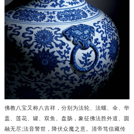
佛教八宝又称八吉祥，分别为法轮、法螺、伞、华
盖、莲花、罐、双鱼、盘肠，象征佛法胜外道、圆
融无尽;法音警世，降伏众魔之意。清帝笃信藏传