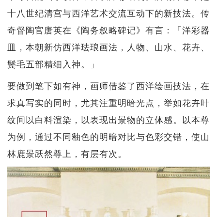
十八世纪清宫与西洋艺术交流互动下的新技法。传
奇督陶官唐英在《陶务叙略碑记》有言：「洋彩器
皿，本朝新仿西洋珐琅画法，人物、山水、花卉、
鬓毛五部精细入神。」
要做到笔下如有神，画师借鉴了西洋绘画技法，在
求真写实的同时，尤其注重明暗光点，举如花卉叶
纹间以白料渲染，以表现出景物的立体感。以本尊
为例，通过不同釉色的明暗对比与色彩交错，使山
林鹿景跃然尊上，有层有次。