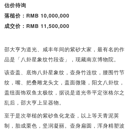
估价待询
落槌价：RMB 10,000,000
成交价：RMB 11,500,000
邵大亨为道光、咸丰年间的紫砂大家，最有名的作
品是「八卦星象纹竹段壶」，现藏南京博物院。
该壶盖、底饰八卦星象纹，壶身竹连纹，腰围竹节
纹，嘴、把叠雕龙头文，盖面微隆，阳文八卦纹，
盖纽面饰双鱼太极纹，据说是道光帝平定张格尔之
乱后，邵大亨上呈器物。
至于是次举槌的紫砂鱼化龙壶，以上等天青泥荚
制，胎成栗色，坚润凝丽。壶身扁圆，浑身精塑波