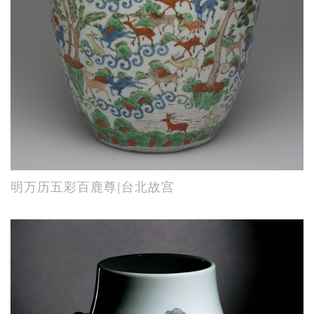
明万历五彩百鹿尊|台北故宫