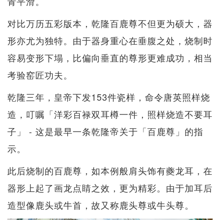
青平滑。
对比万历五彩版本，乾隆百鹿尊不但更为硕大，器
形亦尤为独特。由于器身重心在垂腹之处，烧制时
容易变形下塌，比偏向垂直的尊形更难成功，相当
考验窑匠功夫。
乾隆三年，皇帝下发153件瓷样，命令唐英照样烧
造，叮嘱「洋彩百禄双耳樽一件，照样烧造不要耳
子」 - 这是最早一条乾隆帝关于「百鹿尊」的指
示。
此后烧制的百鹿尊，如本例般肩头饰有夔龙耳，在
器形上起了画龙点睛之效，更为精彩。由于加耳后
造型像鹿头或牛首，故又称鹿头尊或牛头尊。