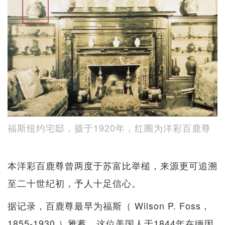
福斯纽约宅邸，摄于1920年，红圈为洋彩百鹿尊
本洋彩百鹿尊曾两度于苏富比举槌，来源更可追溯
至二十世纪初，予人十足信心。
据记录，百鹿尊最早为福斯（ Wilson P. Foss，
1855-1930 ）雅蓄。这位美国人于1844年在缅因