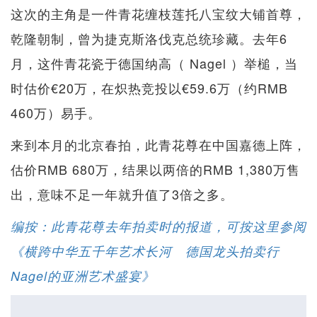
这次的主角是一件青花缠枝莲托八宝纹大铺首尊，
乾隆朝制，曾为捷克斯洛伐克总统珍藏。去年6
月，这件青花瓷于德国纳高（ Nagel ）举槌，当
时估价€20万，在炽热竞投以€59.6万（约RMB
460万）易手。
来到本月的北京春拍，此青花尊在中国嘉德上阵，
估价RMB 680万，结果以两倍的RMB 1,380万售
出，意味不足一年就升值了3倍之多。
编按：此青花尊去年拍卖时的报道，可按这里参阅
《横跨中华五千年艺术长河 德国龙头拍卖行
Nagel的亚洲艺术盛宴》