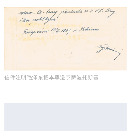
信件注明毛泽东把本尊送予萨波托斯基