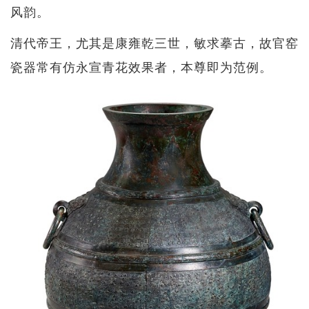
风韵。
清代帝王，尤其是康雍乾三世，敏求摹古，故官窑
瓷器常有仿永宣青花效果者，本尊即为范例。