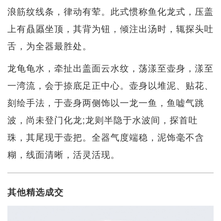
浪筋纹线条，律动有荤。此式惯称鱼化龙式，压盖
上有贔屭坐顶，其背为钮，倾注出汤时，辄探头吐
舌，为全器最胜处。
龙龟龟水，牵扯出盖面云水纹，荡漾至壶身，漾至
一湾流，会于捺底足正中心。壶身以堆泥、贴花、
刻绘手法，于壶身两侧饰以一龙一鱼，鱼嘘气跳
波，尚未登门化龙;龙则半隐于水波间，探首吐
珠，其尾现于壶把。全器气度端稳，泥饰毫不含
糊，线面清晰，活灵活现。
其他精选成交