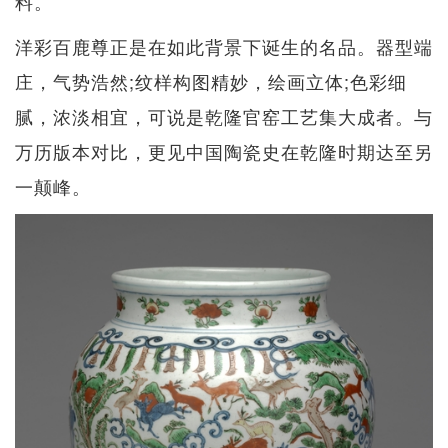
料。
洋彩百鹿尊正是在如此背景下诞生的名品。器型端
庄，气势浩然;纹样构图精妙，绘画立体;色彩细
腻，浓淡相宜，可说是乾隆官窑工艺集大成者。与
万历版本对比，更见中国陶瓷史在乾隆时期达至另
一颠峰。