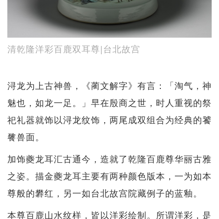
清乾隆洋彩百鹿双耳尊|台北故宫
浔龙为上古神兽，《蔺文解字》有言：「淘气，神
魅也，如龙一足。」早在殷商之世，时人重视的祭
祀礼器就饰以浔龙纹饰，两尾成双组合为经典的饕
餮兽面。
加饰夔龙耳汇古通今，造就了乾隆百鹿尊华丽古雅
之姿。描金夔龙耳主要有两种颜色版本，一为如本
尊般的礬红，另一如台北故宫院藏例子的蓝釉。
本尊百鹿山水纹样，皆以洋彩绘制。所谓洋彩，是