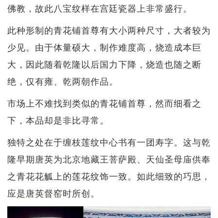
佛教，故此八宝纹样在宫廷瓷器上非常盛行。
此种形制的青花铺首尊有大小两种尺寸，大者较为
少见。由于体量硕大，制作难度高，烧造成本巨
大，因此随着乾隆以后国力下降，烧造也随之断
绝，仅有雍、乾两朝作品。
市场上不难找到类似的青花铺首尊，然而细看之
下，本品却是非比寻常。
独特之处在于缠枝莲纹中心书有一团寿字。这与乾
隆早期唐英为北京地藏王菩萨殿、天仙圣母庙供奉
之青花花觚上的莲花纹饰一致。如此细致的巧思，
应是唐英督窑时所创。