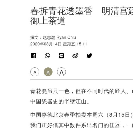
春拆青花透墨香 明清宫
御上茶道
撰文：赵志瀚 Ryan Chiu
2020年08月14日 星期五|15:11
A
A
A
青花瓷虽只一色，但在不同时代的匠人、
中国瓷器史的半壁江山。
中国嘉德北京春季拍卖本周六（8月15
我们正好借其中数件系出名门的佳器，一