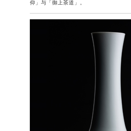
仰」与「御上茶道」。