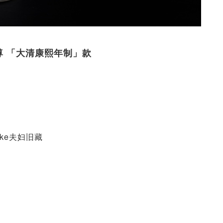
铃尊 「大清康熙年制」款
 Slyke夫妇旧藏