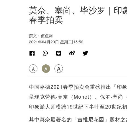
莫奈、塞尚、毕沙罗｜印
春季拍卖
撰文：值点网
2021年04月20日 星期二|15:52
A
A
A
中国嘉德2021春季拍卖会重磅推出「
呈现克劳德·莫奈（Monet）、保罗·塞尚（C
印象派大师横跨19世纪下半叶至20世纪
其中莫奈最著名的「吉维尼花园」题材之