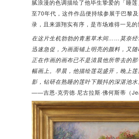
腻浪漫的色调描绘了他毕生挚爱的「睡莲
至70年代，这件作品便持续参展于巴黎
录，且来源翔实有序，是市场难得一见的
在这片生机勃勃的青葱草木间……莫奈经
迅速急促，为画面铺上明亮的颜料，又随
正在作画的画布已不是清晨他所带去的那
幅画上。早晨，他描绘莲花盛开，晚上莲
影，钻研在熟睡的莲叶下颤抖的深湛池水
——吉恩-克劳德·尼古拉斯·佛何斯蒂（Jean-Cla