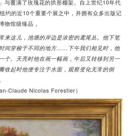
」与覆满了玫瑰花的拱形棚架。自上世纪10年代
及纽约的近10个重要个展之中，并拥有众多出版记
博物馆级臻品 。
常来这儿，池塘的岸边是浓密的鸢尾丛。他下笔
时间穿梭于不同的地方……下午我们相见时，他
一个。天亮时他在画一幅画，午后又转移到另一
瓣收起时他便专注于水面，观察变化无常的倒
。
ude Nicolas Forestier）