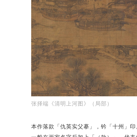
张择端《清明上河图》（局部）
本作落款「仇英实父摹」，钤「十州」印
一般在画家名字后加上「（款）」，代表