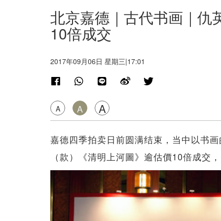
北京嘉德｜古代书画｜仇
10倍成交
2017年09月06日 星期三|17:01
A
A
A
嘉德四季拍卖日前圆满结束，当中以书画
（款）《清明上河圖》逾估價10倍成交，以R