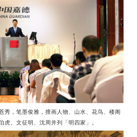
画法苍秀，笔墨俊雅，擅画人物、山水、花鸟、楼阁
伯虎、文征明、沈周并列「明四家」。