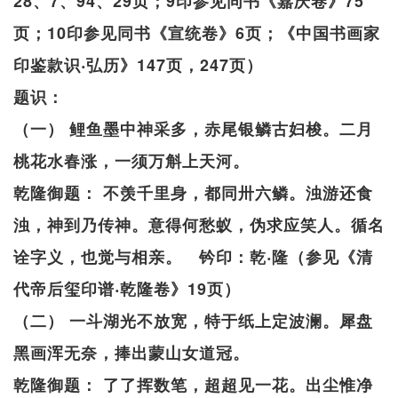
28、7、94、29页；9印参见同书《嘉庆卷》75
页；10印参见同书《宣统卷》6页；《中国书画家
印鉴款识‧弘历》147页，247页）
题识：
（一） 鲤鱼墨中神采多，赤尾银鳞古妇梭。二月
桃花水春涨，一须万斛上天河。
乾隆御题： 不羡千里身，都同卅六鳞。浊游还食
浊，神到乃传神。意得何愁蚁，伪求应笑人。循名
诠字义，也觉与相亲。 钤印：乾‧隆（参见《清
代帝后玺印谱‧乾隆卷》19页）
（二） 一斗湖光不放宽，特于纸上定波澜。犀盘
黑画浑无奈，捧出蒙山女道冠。
乾隆御题： 了了挥数笔，超超见一花。出尘惟净