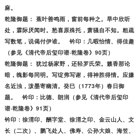
麻。
乾隆御题： 蕉叶善鸣雨，窗前每种之。旱中欣听
处，霖际厌闻时。愁喜原殊托，萧骚自不知。粗疏
写数笔，说偈付伊谁。 钤印：几暇怡情、得佳趣
（参见《清代帝后玺印谱‧乾隆卷》90页）
乾隆御题： 犹过杨家野，还轻罗氏荣。籁香那论
暗，魄影每同明。写绽弗写谢，得神胜得情。应嫌
名近浊，泼墨寄幽清。癸巳（1773年）春日御
题。 钤印：比德、朗润（参见《清代帝后玺印
谱‧乾隆卷》91页）
钤印：徐渭印、酬字堂、徐渭之印、金云山人、文
长（二次）、鹏飞处人、佛寿、公孙大娘、海笠、