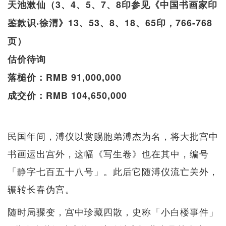
天池漱仙（3、4、5、7、8印参见《中国书画家印
鉴款识‧徐渭》13、53、8、18、65印，766-768
页）
估价待询
落槌价：RMB 91,000,000
成交价：RMB 104,650,000
民国年间，溥仪以赏赐胞弟溥杰为名，将大批宫中
书画运出宫外，这幅《写生卷》也在其中，编号
「静字七百五十八号」。此后它随溥仪流亡关外，
辗转长春伪宫。
随时局骤变，宫中珍藏四散，史称「小白楼事件」