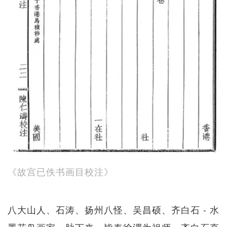
《故宫已佚书画目校注》
八大山人、石涛、扬州八怪、吴昌硕、齐白石 - 水
墨花鸟画家一脉下来，皆奉徐渭为祖师。齐白石直