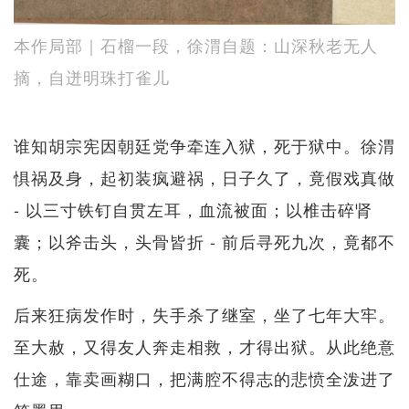
本作局部｜石榴一段，徐渭自题：山深秋老无人
摘，自迸明珠打雀儿
谁知胡宗宪因朝廷党争牵连入狱，死于狱中。徐渭
惧祸及身，起初装疯避祸，日子久了，竟假戏真做
- 以三寸铁钉自贯左耳，血流被面；以椎击碎肾
囊；以斧击头，头骨皆折 - 前后寻死九次，竟都不
死。
后来狂病发作时，失手杀了继室，坐了七年大牢。
至大赦，又得友人奔走相救，才得出狱。从此绝意
仕途，靠卖画糊口，把满腔不得志的悲愤全泼进了