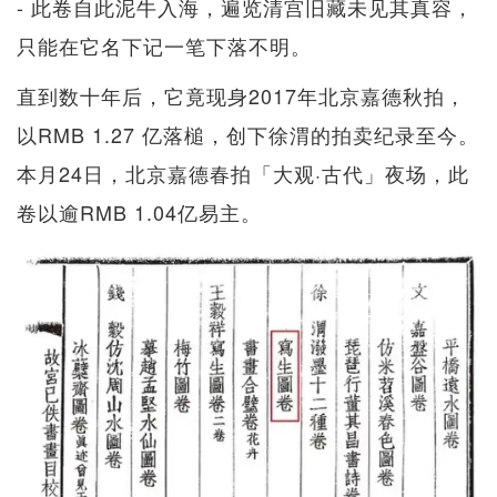
- 此卷自此泥牛入海，遍览清宫旧藏未见其真容，
只能在它名下记一笔下落不明。
直到数十年后，它竟现身2017年北京嘉德秋拍，
以RMB 1.27 亿落槌，创下徐渭的拍卖纪录至今。
本月24日，北京嘉德春拍「大观·古代」夜场，此
卷以逾RMB 1.04亿易主。