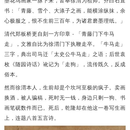
书：「青藤、雪个、大涤子之画，能横涂纵抹，余
心极服之，恨不生前三百年，为诸君磨墨理纸。」
清代郑板桥更自刻一方印章 - 「青藤门下牛马
走」，文雅自比为徐渭门下执鞭走卒。「牛马走」
三字，典出司马迁「太史公牛马走」之语；后世袁
枚《随园诗话》讹记为「走狗」，流传既久，反成
俗本。
然而徐渭本人，生前却是个坎坷至极的疯子。卖画
换酒，被人骗稿，死时无一钱，身边只剩一狗、书
画笔砚数件而已。死后，乾隆却在他这一卷写生画
上，连题八首五言诗。