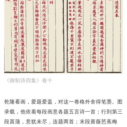
《御制诗四集》卷十
乾隆看画，爱题爱盖，对这一卷格外舍得笔墨。图
录载，他依着每段画意各题五言诗一首；行到第三
段菖蒲，意犹未尽，连题两首；末段蔷薇芭蕉梅