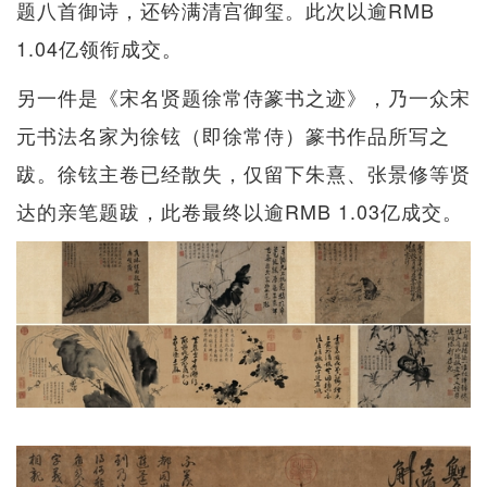
题八首御诗，还钤满清宫御玺。此次以逾RMB
1.04亿领衔成交。
另一件是《宋名贤题徐常侍篆书之迹》，乃一众宋
元书法名家为徐铉（即徐常侍）篆书作品所写之
跋。徐铉主卷已经散失，仅留下朱熹、张景修等贤
达的亲笔题跋，此卷最终以逾RMB 1.03亿成交。