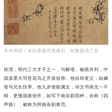
本作局部｜末段蔷薇芭蕉梅石，乾隆题诗三首
徐渭，明代三大才子之一，与解缙、杨慎并列，中
国泼墨大写意花鸟之开派祖师。他自幼丧父，由嫡
母与兄长扶养。他九岁便能属文，诗文书画无一不
精，更懂戏曲创作，如写下南杂剧四种，合称《四
声猿》，被称为明南杂剧典范。