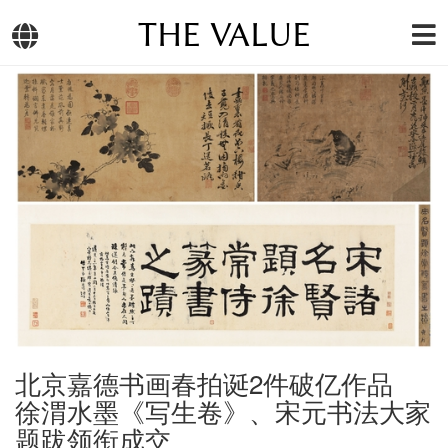
THE VALUE
北京嘉德书画春拍诞2件破亿作品
徐渭水墨《写生卷》、宋元书法大家
题跋领衔成交