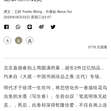
撰文：王婷 Yvette Wong、许雅如 Alexa Hui
2026年06月03日 星期三|23:07
A
A
A
3778 次观看
北京嘉德春拍上周圆满闭幕，诞生2件过亿拍品，
均来自《大观 - 中国书画珍品之夜‧古代》专场。
明代才子徐渭一生坎坷，将悲愤化作一卷描绘花鸟
虫鱼的水墨《写生卷》。生前自叹「笔底明珠无处
卖」，死后，此卷却深得乾隆珍爱，不仅在画上连