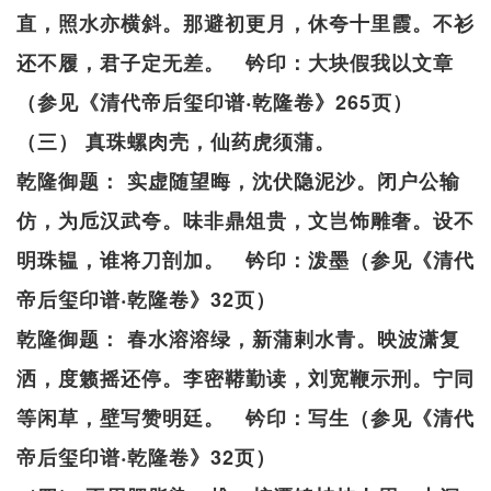
直，照水亦横斜。那避初更月，休夸十里霞。不衫
还不履，君子定无差。 钤印：大块假我以文章
（参见《清代帝后玺印谱‧乾隆卷》265页）
（三） 真珠螺肉壳，仙药虎须蒲。
乾隆御题： 实虚随望晦，沈伏隐泥沙。闭户公输
仿，为卮汉武夸。味非鼎俎贵，文岂饰雕奢。设不
明珠韫，谁将刀剖加。 钤印：泼墨（参见《清代
帝后玺印谱‧乾隆卷》32页）
乾隆御题： 春水溶溶绿，新蒲剌水青。映波潇复
洒，度籁摇还停。李密鞯勤读，刘宽鞭示刑。宁同
等闲草，壁写赞明廷。 钤印：写生（参见《清代
帝后玺印谱‧乾隆卷》32页）