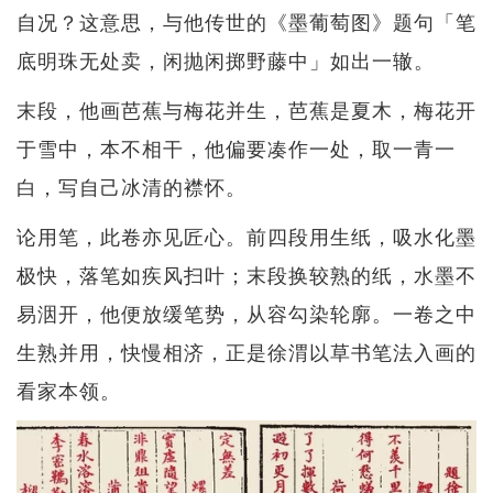
自况？这意思，与他传世的《墨葡萄图》题句「笔
底明珠无处卖，闲抛闲掷野藤中」如出一辙。
末段，他画芭蕉与梅花并生，芭蕉是夏木，梅花开
于雪中，本不相干，他偏要凑作一处，取一青一
白，写自己冰清的襟怀。
论用笔，此卷亦见匠心。前四段用生纸，吸水化墨
极快，落笔如疾风扫叶；末段换较熟的纸，水墨不
易洇开，他便放缓笔势，从容勾染轮廓。一卷之中
生熟并用，快慢相济，正是徐渭以草书笔法入画的
看家本领。