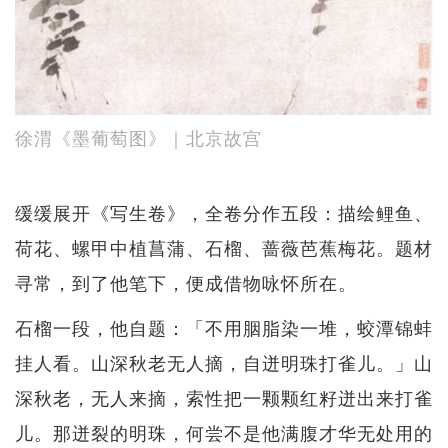
徐渭《墨葡萄图》｜北京故宫
缓缓展开《写生卷》，全卷分作五段：描绘鲤鱼、
荷花、螺甲中植菖蒲、石榴、蔷薇芭蕉梅花。题材
寻常，到了他笔下，便成借物咏怀所在。
石榴一段，他自题：「不用胭脂染一堆，蛟潭锦蚌
挂人看。山深秋老无人摘，自迸明珠打雀儿。」山
深秋老，无人来摘，索性把一颗颗红籽迸出来打雀
儿。那迸裂的明珠，何尝不是他满腹才华无处用的