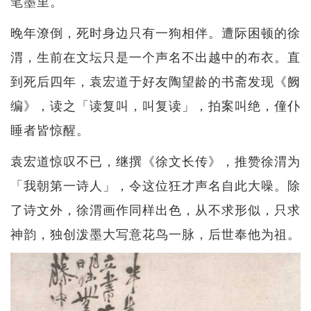
笔墨里。
晚年潦倒，死时身边只有一狗相伴。遭际困顿的徐
渭，生前在文坛只是一个声名不出越中的布衣。直
到死后四年，袁宏道于好友陶望龄的书斋发现《阙
编》，读之「读复叫，叫复读」，拍案叫绝，僮仆
睡者皆惊醒。
袁宏道惊叹不已，继撰《徐文长传》，推赞徐渭为
「我朝第一诗人」，令这位狂才声名自此大噪。除
了诗文外，徐渭画作同样出色，从不求形似，只求
神韵，独创泼墨大写意花鸟一脉，后世奉他为祖。