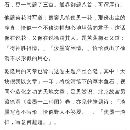
石，更一气题了三首。通卷御题八首，可谓厚待。
他题荷花时写道：寥寥几笔便见一花，那份出尘的
净直，恰似一个不修边幅却心地坦荡的君子 - 这话
像在说花，又像在说徐渭其人。题芭蕉梅石又道：
「得神胜得情。」「泼墨寄幽情。」恰恰点出了徐
渭不求形似的用心。
乾隆用的闲章也皆与这卷主题严丝合缝，其中「大
块假我以文章」一印，将徐渭笔下的草木鱼石，视
同夺造化之功的天地文章，足见赏识。北京故宫另
藏徐渭《泼墨十二种图》卷，亦见乾隆题诗：「淡
墨写意不写形，恰似野人不衫履。」、「焦墨一淡
扫，写意何超超。」。