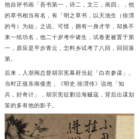
他自评书画「吾书第一，诗二，文三，画四」，他
的草书相当有名，有「明之草书，以天池生（徐渭
的号）为始」之说。可惜，拥有一身才学，却换不
来一纸功名，他二十岁考中诸生，试卷更被置于第
一，原应是平步青云，怎料乡试考了八回，回回落
第。
后来，入浙闽总督胡宗宪幕府当起「白衣参谋」。
当时正值东南倭患，《明史·徐渭传》说他「知
兵，好奇计」，胡宗宪征剿沿海贼寇，背后出谋划
策的多有他的影子。