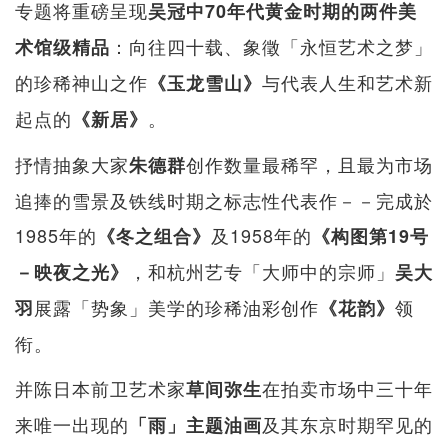
专题将重磅呈现
吴冠中70年代黄金时期的两件美
：向往四十载、象徵「永恒艺术之梦」
术馆级精品
的珍稀神山之作
与代表人生和艺术新
《玉龙雪山》
起点的
。
《新居》
抒情抽象大家
创作数量最稀罕，且最为市场
朱德群
追捧的雪景及铁线时期之标志性代表作－－完成於
1985年的
及1958年的
《冬之组合》
《构图第19号
，和杭州艺专「大师中的宗师」
－映夜之光》
吴大
展露「势象」美学的珍稀油彩创作
领
羽
《花韵》
衔。
并陈日本前卫艺术家
在拍卖市场中三十年
草间弥生
来唯一出现的
及其东京时期罕见的
「雨」主题油画