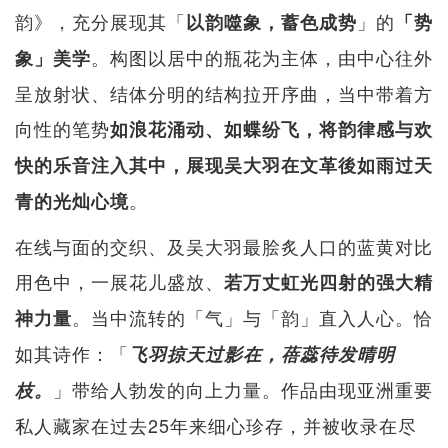
韵》，充分展现其「
」的
以韵噬象，蓄色成势
「势
。构图以居中的瓶花为主体，由中心往外
象」美学
呈放射状、结体分明的结构拉开序曲，当中带着方
向性的笔势
如浪花涌动、如蝶纷飞，将韵律感与欢
快的乐音注入其中，展现吴大羽在文革後如雨过天
。
青的光灿心境
在线与面的交织、及吴大羽最脍炙人口的蓝黄对比
用色中，一展花儿盛放、
若万丈虹光四射的强大精
。当中流转的「气」与「韵」直入人心。恰
神力量
如其诗作：「
飞羽掠天过影在，蓓蕊待发晴明
」带给人勃发的向上力量。作品由现亚洲重要
枝。
私人藏家在过去25年来细心珍存，并被收录在尽