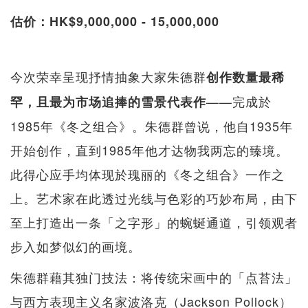
估价：HK$9,000,000 - 15,000,000
今次荣幸呈现抒情抽象大家朱德群
创作数量最稀
——完成於
罕，且最为市场追捧的雪景代表作
1985年《冬之组合》。朱德群曾说，他自1935年
开始创作，直到1985年他才达物我两忘的臻境。
此得心应手均体现於瑰丽的《冬之组合》一作之
上。艺术家在此透过光线与色彩的巧妙布局，由下
至上打造出一条「之字形」的蜿蜒通道，引领观者
步入如梦似幻的画境。
朱德群藉其独门技法：将传统宋画中的「点苔法」
与西方表现主义名家波洛克（Jackson Pollock）