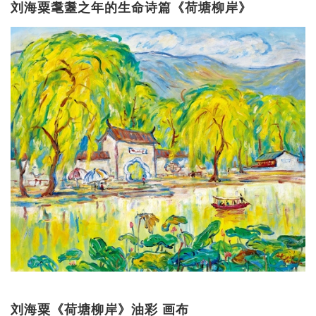
刘海粟耄耋之年的生命诗篇《荷塘柳岸》
刘海粟《荷塘柳岸》油彩 画布