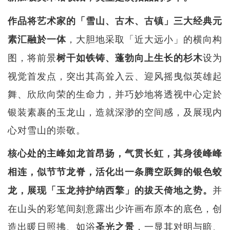
作品将艺术家的「雪山、古木、古镇」三大经典元
，大胆地采取「近大远小」的横向构
素汇融於一体
图，将前景
设为
树干如铁铸、蓬勃向上生长的杉木
视觉首发点，突出其高耸入云、迎风摇曳似英雄起
舞、欣欣向荣的生命力，并巧妙地将透视中心定於
银装素裹的玉龙山，造就深渺的空间感，及展现内
心对雪山的崇敬。
核心处的主峰如龙首昂扬，气贯长虹，其身後峰峰
相连，似节节龙脊，活化出一条腾空跃舞的银色蛟
并
龙，展现「玉龙持护纳西擎」的拔天倚地之势。
在山头的彩笔间刻意露出少许画布原本的底色，创
造出暖日照拂、如浴
，一显其对明与暗、
圣光之景