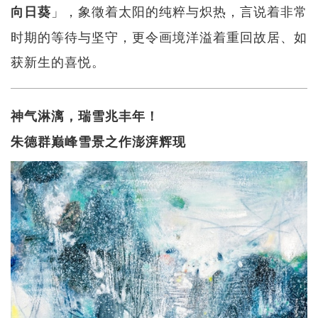
」，象徵着太阳的纯粹与炽热，言说着非常
向日葵
时期的等待与坚守，更令画境洋溢着重回故居、如
获新生的喜悦。
神气淋漓，瑞雪兆丰年！
朱德群巅峰雪景之作澎湃辉现