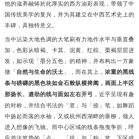
他的滋养融铸於此厚实的西方油彩表现，带领了中
国传统美学的复兴，并为其建立在中西艺术史上的
丰碑，具独特意义。
当中沾染大地色调的大笔刷有力地作水平与垂直叠
加，色彩从暗褐、卡其、泥黄、红棕、栗褐层层进
发，如示现「墨分五色」的精神，并布构出一方象
徵「
」，而在其上，
自然与生命的沃土
浓重的黑线
条与磅礴的黑色块如金石般纵横捭阖，画面上半区
，近乎呈现有趣
那扬长、遒劲的线与面如左右开弓
的对称，并结合书法的「竖」与「捺」笔，如舞蹈
中扬起而落的水袖，又或杭州西湖畔的垂柳，领人
进入想像的飞驰。而中心区域的线条拖曳争折，呼
应书法笔势的「点」、「提」与「鈎」笔，下区或