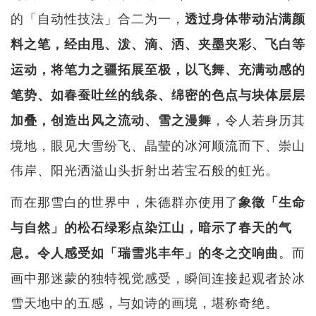
的「自动性技法」合二为一，
透过身体带动沾满颜
料之笔，经由甩、泼、滴、洒、夹墨夹彩、飞白等
运动，将笔力之疆拓展至极，以飞舞、充满动感的
笔势、如春蚕吐丝的线条、绵密的色点与块体层层
，令人若身历其
加叠，创造出风之流动、雪之漫舞
境地，眼见大雪纷飞、晶莹的冰河顺流而下、崇山
伟岸、阳光洒溢山头折射出若宝石般的虹光。
而在那雪白的世界中，朱德群亦使用了
象徵「生命
与自然」的松石绿彩点染江山，暗示了春天的气
。而
息。令人感受如「瑞雪兆丰年」的冬之交响曲
画中那迷蒙的独特视觉感受，瞬间连接起观者於冰
雪天地中的五感，与如诗的画境，堪称奇绝。