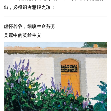
出，必得识者慧眼之珍！
虚怀若谷，细嗅生命芬芳
吴冠中的英雄主义