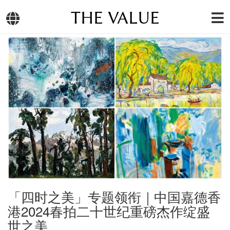
THE VALUE
「四时之美」专题领衔｜中国嘉德香
港2024春拍二十世纪重磅杰作绽盛
世之美