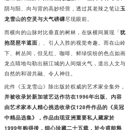
阴与阳、向与背的高妙经营，透过其老辣之笔让
玉
尽现眼前。
龙雪山的空灵与大气磅礴
而横向的山脉对比垂直的树林，在纵横间展现「
犹
」、引人入胜的视觉奇趣。而在山岭
抱琵琶半遮面
下、树丛间，但见红、咖啡、鲜绿缤纷的色点如画
龙点睛地勾勒出丽江城的人间烟火气，道出人文与
自然的和谐共融、令人神往。
此件《玉龙雪山》除出版於权威的艺术家全集外，
并被收录於新加坡艺达作坊在1996年出版、内容
由艺术家本人精心挑选收录仅128件作品的《吴冠
中精品选集》，作品由现亚洲重要私人藏家於
1999年购得後，细心珍藏二十五载，於今甫能释