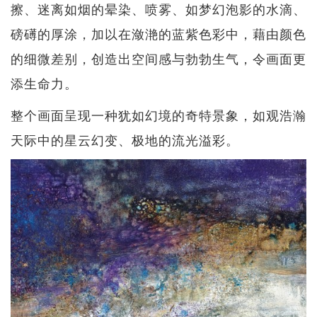
擦、迷离如烟的晕染、喷雾、如梦幻泡影的水滴、
磅礡的厚涂，加以在潋滟的蓝紫色彩中，藉由颜色
的细微差别，创造出空间感与勃勃生气，令画面更
添生命力。
整个画面呈现一种犹如幻境的奇特景象，如观浩瀚
天际中的星云幻变、极地的流光溢彩。