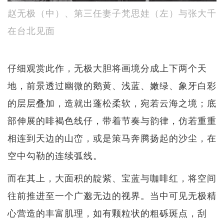
赵无极（中）、第三任妻子梵思娃（左）与张大千
在台北见面
仔细观赏此作，无极大胆将画境分成上下两个天
地，前景透过幽微的鹅黄、浅蓝、嫩绿、象牙白彩
的层层叠加，造就出蓬松柔软，宛若云海之境；底
部伸展的啡褐色线仔，带着节奏与韵律，仿若重重
相连到天边的山峦，或是策马奔腾扬起的沙尘，在
空中勾勒的连续弧线。
而在其上，大面积的靛紫、宝蓝与咖啡红，将空间
往前推进至一个广邈无边的视界。当中可见无极精
心营造的丰富肌理，如有颗粒状的粗砾斑点，刮