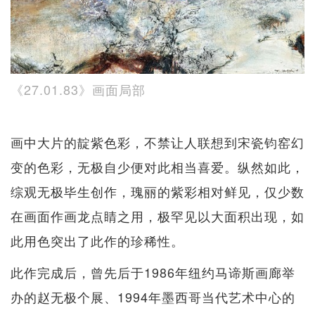
《27.01.83》画面局部
画中大片的靛紫色彩，不禁让人联想到宋瓷钧窑幻
变的色彩，无极自少便对此相当喜爱。纵然如此，
综观无极毕生创作，瑰丽的紫彩相对鲜见，仅少数
在画面作画龙点睛之用，极罕见以大面积出现，如
此用色突出了此作的珍稀性。
此作完成后，曾先后于1986年纽约马谛斯画廊举
办的赵无极个展、1994年墨西哥当代艺术中心的