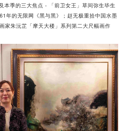
本季的三大焦点 - 「前卫女王」草间弥生毕生
961年的无限网《黑与黑》；赵无极重拾中国水墨
华裔画家朱沅芷「摩天大楼」系列第二大尺幅画作