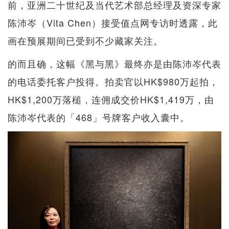
前，亚洲二十世纪及当代艺术部总经理及资深专家
陈沛岑（Vita Chen）接受值点网专访时透露，此
画在预展期间已受到不少藏家关注。
的而且确，这幅《黑与黑》最终亦是由陈沛岑代表
的电话委托客户投得。拍卖官以HK$980万起拍，
HK$1,200万落槌，连佣成交价HK$1,419万，由
陈沛岑代表的「468」号牌客户收入囊中。