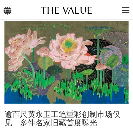
THE VALUE
逾百尺黄永玉工笔重彩创制市场仅
见 多件名家旧藏首度曝光