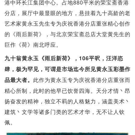
港中环长江集团中心。占地880平米的荣宝斋香港
分店，展厅中最显眼的地方，悬挂着九十高龄的老
艺术家黄永玉先生专为庆祝香港分店重张精心创作
的《雨后新荷》，与北京荣宝斋总店大堂黄先生的
巨作《荷》南北呼应。
九十翁黄永玉《雨后新荷》，106平呎，汪洋恣
肆，极为罕见，可谓是市场迄今所见黄永玉彩墨作
此作为黄永玉专为庆祝香港分店重张而
品最大者。
精心所制，此时的他早已饮誉四海。天分才情丶昂
扬奋发的精神，独立不羁的人格魅力，涵盖美术丶
建筑丶文学等诸多门类的艺术才华，无不让人钦
佩。