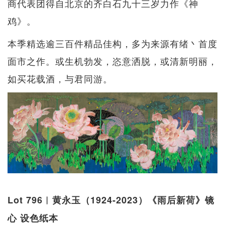
商代表团得自北京的齐白石九十三岁力作《神
鸡》。
本季精选逾三百件精品佳构，多为来源有绪丶首度
面市之作。或生机勃发，恣意洒脱，或清新明丽，
如买花载酒，与君同游。
Lot 796︱黄永玉（1924-2023）《雨后新荷》镜
心 设色纸本