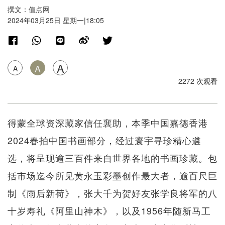
撰文：值点网
2024年03月25日 星期一|18:05
A
A
A
2272 次观看
得蒙全球资深藏家信任襄助，本季中国嘉德香港
2024春拍中国书画部分，经过寰宇寻珍精心遴
选，将呈现逾三百件来自世界各地的书画珍藏。包
括市场迄今所见黄永玉彩墨创作最大者，逾百尺巨
制《雨后新荷》，张大千为贺好友张学良将军的八
十岁寿礼《阿里山神木》，以及1956年随新马工