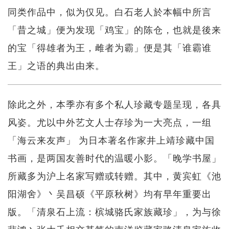
同类作品中，似为仅见。白石老人於本幅中所言
「昔之城」便为发现「鸡宝」的陈仓，也就是後来
的宝「得雄者为王，雌者为霸」便是其「谁霸谁
王」之语的典出由来。
除此之外，本季亦有多个私人珍藏专题呈现，各具
风姿。尤以中外艺文人士存珍为一大亮点，一组
「海云来友声」 为日本著名作家井上靖珍藏中国
书画，是两国友善时代的温暖小影。「晚学书屋」
所藏多为沪上名家写赠或转赠。其中，黄宾虹《池
阳湖舍》丶吴昌硕《平原秋树》均有早年重要出
版。「清泉石上流：槟城骆氏家族藏珍」，为与徐
悲鸿丶张大千相交甚笃的南洋鉴藏家骆清泉家族收