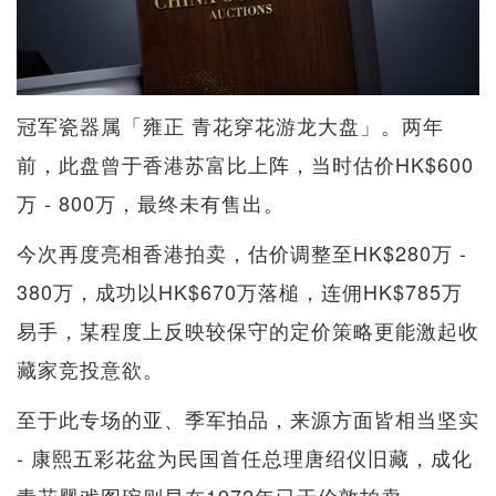
冠军瓷器属「雍正 青花穿花游龙大盘」。两年
前，此盘曾于香港苏富比上阵，当时估价HK$600
万 - 800万，最终未有售出。
今次再度亮相香港拍卖，估价调整至HK$280万 -
380万，成功以HK$670万落槌，连佣HK$785万
易手，某程度上反映较保守的定价策略更能激起收
藏家竞投意欲。
至于此专场的亚、季军拍品，来源方面皆相当坚实
- 康熙五彩花盆为民国首任总理唐绍仪旧藏，成化
青花婴戏图碗则早在1972年已于伦敦拍卖。