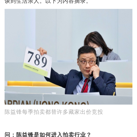
谈到生活亲人。以下为内容摘录。
陈益锋每季拍卖都替许多藏家出价竞投
问：陈益锋是如何进入拍卖行业？