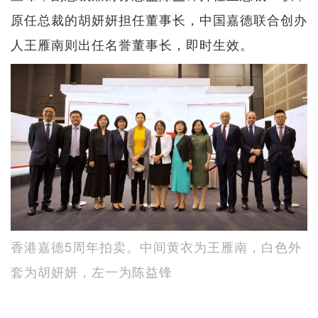
原任总裁的胡妍妍担任董事长，中国嘉德联合创办
人王雁南则出任名誉董事长，即时生效。
香港嘉德5周年拍卖。中间黄衣为王雁南，白色外
套为胡妍妍，左一为陈益锋