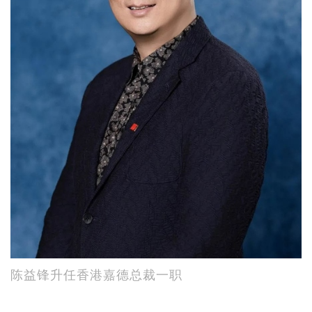
陈益锋升任香港嘉德总裁一职