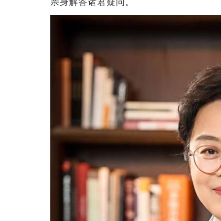
亲身解答诸君疑问。