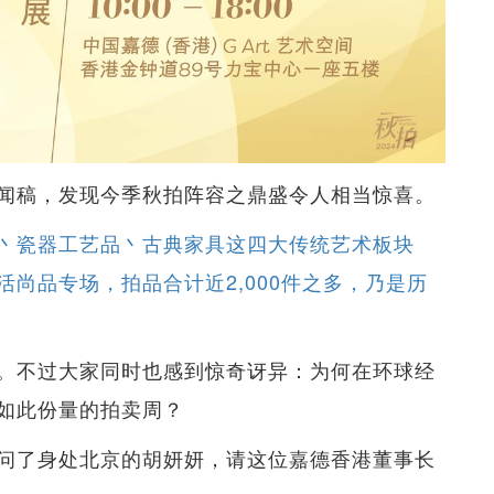
闻稿，发现今季秋拍阵容之鼎盛令人相当惊喜。
丶瓷器工艺品丶古典家具这四大传统艺术板块
尚品专场，拍品合计近2,000件之多，乃是历
。不过大家同时也感到惊奇讶异：为何在环球经
如此份量的拍卖周？
问了身处北京的胡妍妍，请这位嘉德香港董事长