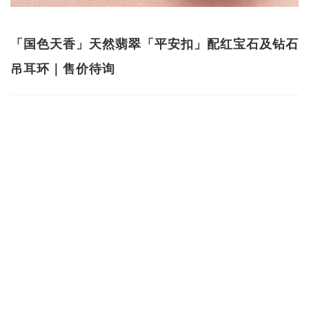
「国色天香」天然翡翠「平安扣」配红宝石及钻石
吊耳环｜售价待询