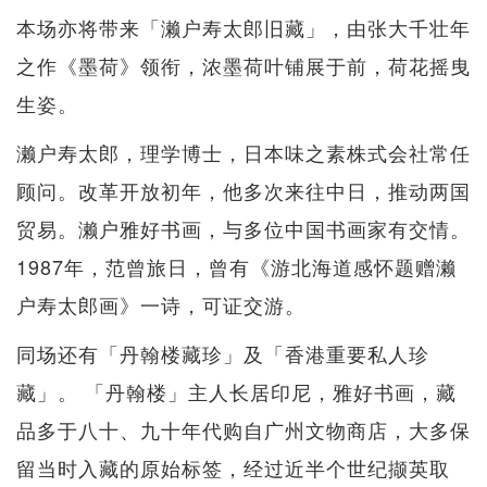
本场亦将带来「濑户寿太郎旧藏」，由张大千壮年
之作《墨荷》领衔，浓墨荷叶铺展于前，荷花摇曳
生姿。
濑户寿太郎，理学博士，日本味之素株式会社常任
顾问。改革开放初年，他多次来往中日，推动两国
贸易。濑户雅好书画，与多位中国书画家有交情。
1987年，范曾旅日，曾有《游北海道感怀题赠濑
户寿太郎画》一诗，可证交游。
同场还有「丹翰楼藏珍」及「香港重要私人珍
藏」。 「丹翰楼」主人长居印尼，雅好书画，藏
品多于八十、九十年代购自广州文物商店，大多保
留当时入藏的原始标签，经过近半个世纪撷英取