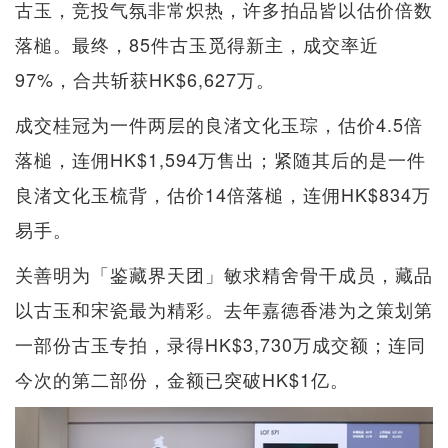
古玉，竞投气氛非常炽热，许多拍品皆以估价倍数
落槌。最终，85件古玉觅得新主，成交率近
97%，合共斩获HK$6,627万。
成交桂冠为一件两层的良渚文化玉琮，估价4.5倍
落槌，连佣HK$1,594万售出；紧随其后的是一件
良渚文化玉梳背，估价14倍落槌，连佣HK$834万
易手。
关善明为「鉴藏界天团」敏求精舍骨干成员，藏品
以古玉和宋瓷最为精彩。去年嘉德香港为之策划第
一部份古玉专拍，录得HK$3,730万成交额；连同
今次的第二部份，金额已突破HK$1亿。