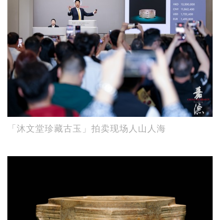
「沐文堂珍藏古玉」拍卖现场人山人海