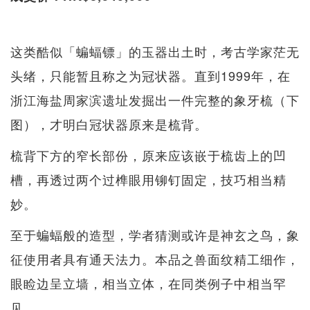
这类酷似「蝙蝠镖」的玉器出土时，考古学家茫无
头绪，只能暂且称之为冠状器。直到1999年，在
浙江海盐周家滨遗址发掘出一件完整的象牙梳（下
图），才明白冠状器原来是梳背。
梳背下方的窄长部份，原来应该嵌于梳齿上的凹
槽，再透过两个过榫眼用铆钉固定，技巧相当精
妙。
至于蝙蝠般的造型，学者猜测或许是神玄之鸟，象
征使用者具有通天法力。本品之兽面纹精工细作，
眼睑边呈立墙，相当立体，在同类例子中相当罕
见。