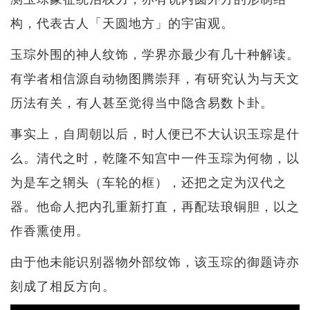
构，代表古人「天圆地方」的宇宙观。
玉琮外围的神人纹饰，学界亦最少有几十种解读。
有学者相信源自动物图腾崇拜，有研究认为与天文
历法有关，有人甚至觉得当中隐含易数卜卦。
事实上，自周朝以后，时人便已不大认识玉琮是什
么。清代之时，乾隆不知宫中一件玉琮为何物，以
为是车之辋头（车轮的框），还把之定为汉代之
器。他命人把内孔重新打直，再配珐琅铜胆，以之
作香熏使用。
由于他未能识别器物外部纹饰，该玉琮的御题诗亦
刻成了相反方向。