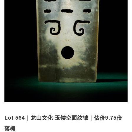
Lot 564｜龙山文化 玉镂空面纹钺｜估价9.75倍
落槌