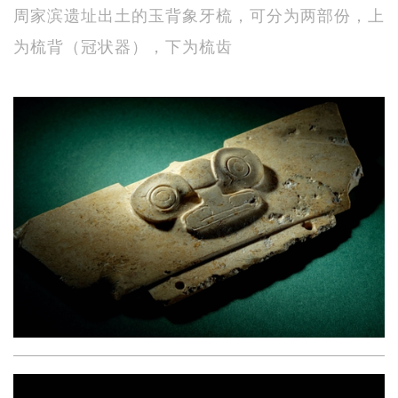
周家滨遗址出土的玉背象牙梳，可分为两部份，上
为梳背（冠状器），下为梳齿