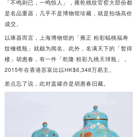
「不鸣则已，一鸣惊人」，雍乾桃纹官窑大部份都
是名品重器，几乎不是博物馆珍藏，就是拍场高价
成交。
以琢器而言，上海博物馆的「雍正 粉彩蝠桃福寿
纹橄榄瓶」就颇为闻名。此外，名满天下的「暂得
楼」胡惠春，有一件「乾隆 粉彩九桃天球瓶」，
2015年在香港苏富比以HK$6,348万易主。
差点忘了说，此对盖罐亦是胡惠春旧藏。