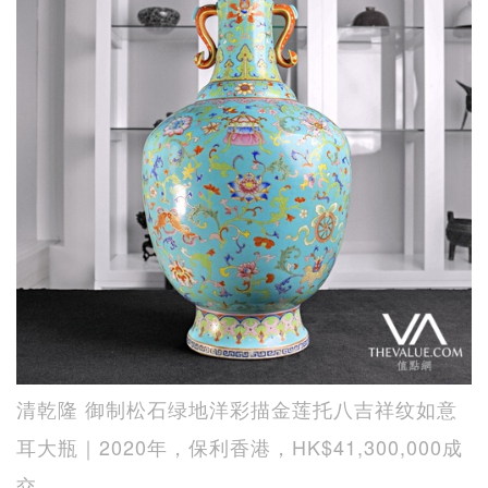
清乾隆 御制松石绿地洋彩描金莲托八吉祥纹如意
耳大瓶｜2020年，保利香港，HK$41,300,000成
交