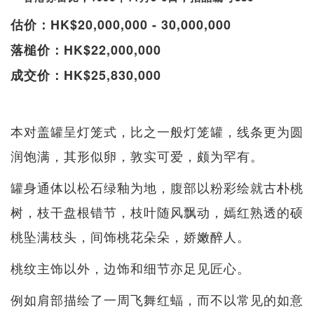
估价：HK$20,000,000 - 30,000,000
落槌价：HK$22,000,000
成交价：HK$25,830,000
本对盖罐呈灯笼式，比之一般灯笼罐，线条更为圆
润饱满，其形似卵，敦实可爱，颇为罕有。
罐身通体以松石绿釉为地，腹部以粉彩绘就古朴桃
树，枝干盘根错节，枝叶随风飘动，嫣红熟透的硕
桃坠满枝头，间饰桃花朵朵，娇嫩醉人。
桃纹主饰以外，边饰和细节亦足见匠心。
例如肩部描绘了一周飞舞红蝠，而不以常见的如意