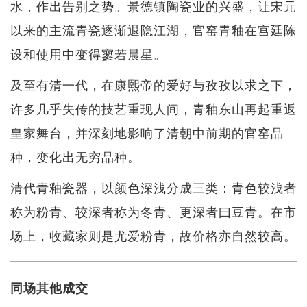
水，作出告别之势。景德镇陶瓷业的兴盛，让宋元
以来的主流青瓷逐渐退隐江湖，官窑青釉在宫廷陈
设和使用中变得寥若晨星。
及至有清一代，在康熙帝的爱好与孜孜以求之下，
许多几乎失传的技艺重现人间，青釉东山再起重返
皇家舞台，并深刻地影响了清朝中前期的官窑品
种，变化出无穷品种。
清代青釉瓷器，以颜色深浅分成三类：青色较浅者
称为粉青、较深者称为冬青、更深者曰豆青。在市
场上，收藏家则是尤爱粉青，故价格亦自然较高。
同场其他成交