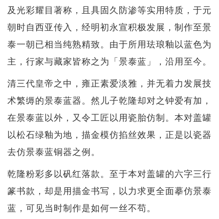
及光彩耀目著称，且具固久防渗等实用特质，于元
朝时自西亚传入，经明初永宣积极发展，制作至景
泰一朝已相当纯熟精致。由于所用珐琅釉以蓝色为
主，行家与藏家皆称之为「景泰蓝」，沿用至今。
清三代皇帝之中，雍正素爱淡雅，并无着力发展技
术繁缛的景泰蓝器。然儿子乾隆却对之钟爱有加，
在景泰蓝以外，又令工匠以用瓷胎仿制。本对盖罐
以松石绿釉为地，描金模仿掐丝效果，正是以瓷器
去仿景泰蓝铜器之例。
乾隆粉彩多以矾红落款。至于本对盖罐的六字三行
篆书款，却是用描金书写，以力求更全面摹仿景泰
蓝，可见当时制作是如何一丝不苟。