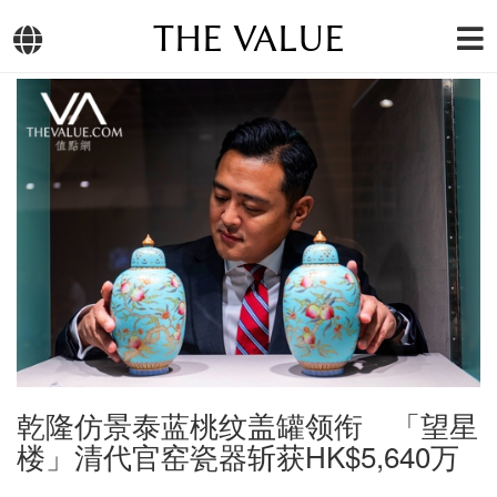
THE VALUE
乾隆仿景泰蓝桃纹盖罐领衔 「望星
楼」清代官窑瓷器斩获HK$5,640万