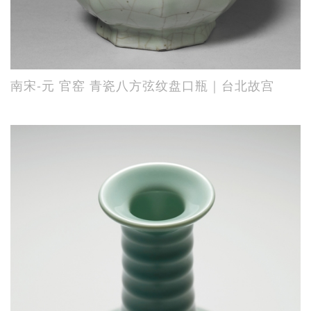
南宋-元 官窑 青瓷八方弦纹盘口瓶｜台北故宫