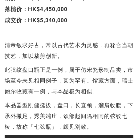
落槌价：HK$4,450,000
成交价：HK$5,340,000
清帝敏求好古，常以古代艺术为灵感，再糅合当朝
技艺，加以裁剪创新。
此弦纹盘口瓶正是一例，属于仿宋瓷形制品类，市
场至今未见相同例子，甚为罕有。馆藏方面，瑞士
鲍尔收藏有一例，与本品极为相似。
本品器型刚健挺拔，盘口，长直颈，溜肩收腹，下
承外撇足，秀美端庄，颈部起间隔相同的弦纹七
棱，故称「七弦瓶」，颇见别致。