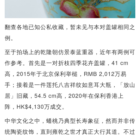
翻查各地已知公私收藏，暂未见与本对盖罐相同之
例。
至于拍场上的乾隆朝仿景泰蓝重器，近年有两例可
作参考。首先是一对折枝四季花卉盖罐，41 cm
高，2015年于北京保利举槌，RMB 2,012万易
手；接着是一件莲托八吉祥纹如意耳大瓶，「放山
居」旧藏，54.5 cm高，2020年在保利香港上
阵，HK$4,130万成交。
中华文化之中，蟠桃乃典型长寿象征，然而并非传
统陶瓷纹饰，直到雍乾之世才真正大行其道。不过