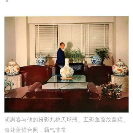
胡惠春与他的粉彩九桃天球瓶、五彩鱼藻纹盖罐、
青花盖罐合照，霸气非常