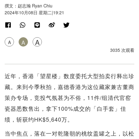
撰文：赵志瀚 Ryan Chiu
2024年10月08日 星期二|19:21
A
A
A
3035 次观看
近年，香港「望星楼」数度委托大型拍卖行释出珍
藏。来到今季秋拍，嘉德香港为这位藏家兼古董商
策办专场，竞投气氛甚为不俗，11件/组清代官窑
瓷器悉数售出，拿下100%成交的「白手套」佳
绩，斩获约HK$5,640万。
当中焦点，落在一对乾隆朝的桃纹盖罐之上，以松