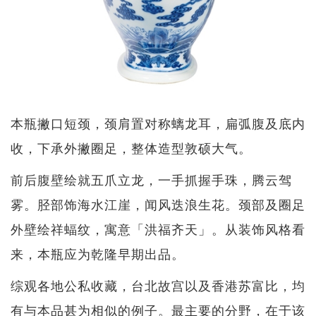
本瓶撇口短颈，颈肩置对称螭龙耳，扁弧腹及底内
收，下承外撇圈足，整体造型敦硕大气。
前后腹壁绘就五爪立龙，一手抓握手珠，腾云驾
雾。胫部饰海水江崖，闻风迭浪生花。颈部及圈足
外壁绘祥蝠纹，寓意「洪福齐天」。从装饰风格看
来，本瓶应为乾隆早期出品。
综观各地公私收藏，台北故宫以及香港苏富比，均
有与本品甚为相似的例子。最主要的分野，在于该