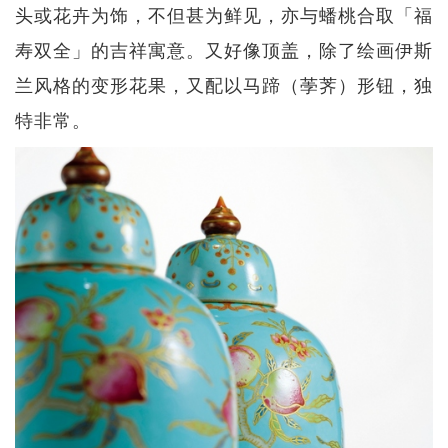
头或花卉为饰，不但甚为鲜见，亦与蟠桃合取「福
寿双全」的吉祥寓意。又好像顶盖，除了绘画伊斯
兰风格的变形花果，又配以马蹄（荸荠）形钮，独
特非常。