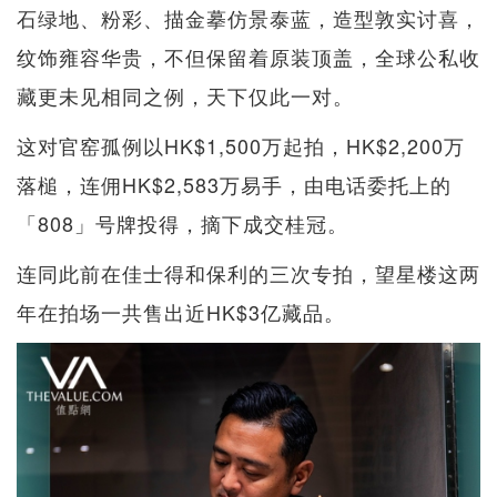
石绿地、粉彩、描金摹仿景泰蓝，造型敦实讨喜，
纹饰雍容华贵，不但保留着原装顶盖，全球公私收
藏更未见相同之例，天下仅此一对。
这对官窑孤例以HK$1,500万起拍，HK$2,200万
落槌，连佣HK$2,583万易手，由电话委托上的
「808」号牌投得，摘下成交桂冠。
连同此前在佳士得和保利的三次专拍，望星楼这两
年在拍场一共售出近HK$3亿藏品。