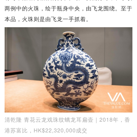
两例中的火珠，绘于瓶身中央，由飞龙围绕。至于
本品，火珠则是由飞龙一手抓着。
清乾隆 青花云龙戏珠纹螭龙耳扁壶｜2018年，香
港苏富比，HK$22,320,000成交