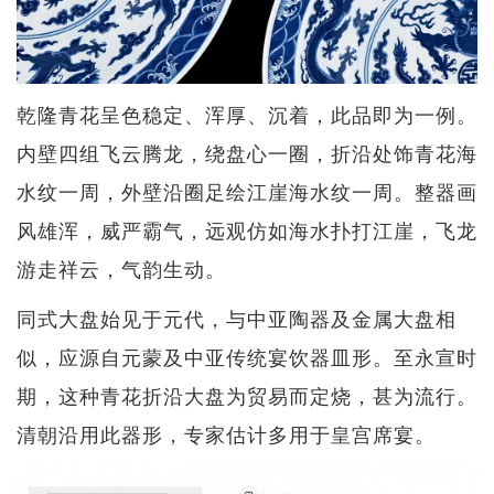
乾隆青花呈色稳定、浑厚、沉着，此品即为一例。
内壁四组飞云腾龙，绕盘心一圈，折沿处饰青花海
水纹一周，外壁沿圈足绘江崖海水纹一周。整器画
风雄浑，威严霸气，远观仿如海水扑打江崖，飞龙
游走祥云，气韵生动。
同式大盘始见于元代，与中亚陶器及金属大盘相
似，应源自元蒙及中亚传统宴饮器皿形。至永宣时
期，这种青花折沿大盘为贸易而定烧，甚为流行。
清朝沿用此器形，专家估计多用于皇宫席宴。