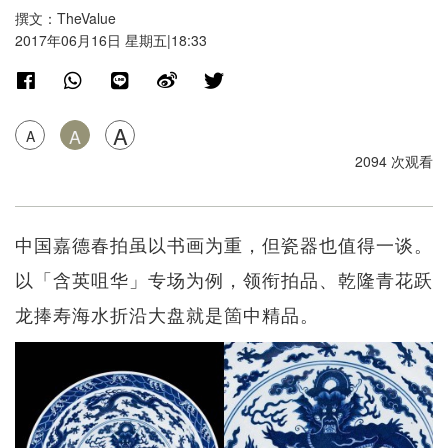
撰文：TheValue
2017年06月16日 星期五|18:33
A
A
A
2094 次观看
中国嘉德春拍虽以书画为重，但瓷器也值得一谈。
以「含英咀华」专场为例，领衔拍品、乾隆青花跃
龙捧寿海水折沿大盘就是箇中精品。