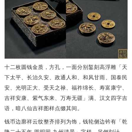
十二枚圆钱金质，方孔，一面分别錾刻高浮雕「天
下太平、长治久安、政通人和、和风甘雨、国泰民
安、光明正大、受天之禄、福祚绵长、寿富康宁、
吉祥安康、紫气东来、万寿无疆」满、汉文四字吉
语，暗八仙吉祥图样点缀其间。
钱币边廓祥云纹整齐排列为饰，钱轮侧边钤有「乾
隆二十五年 圆明园 九州清晏」字样，另侧刻计