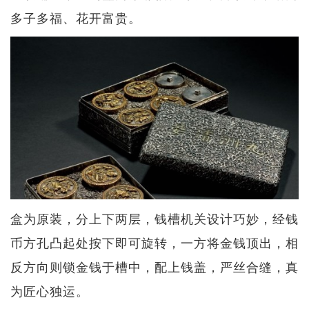
多子多福、花开富贵。
盒为原装，分上下两层，钱槽机关设计巧妙，经钱
币方孔凸起处按下即可旋转，一方将金钱顶出，相
反方向则锁金钱于槽中，配上钱盖，严丝合缝，真
为匠心独运。