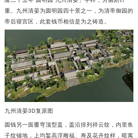
重。九州清晏为圆明园四十景之一，为清帝御园的
帝后寝宫区，此套钱币相信是为之铸造。
九州清晏3D复原图
圆钱另一面覆穹顶型盖，盖沿排列祥云纹，内里鱼
子纹铺地，上均錾高浮雕福、寿及花卉纹样，暗寓