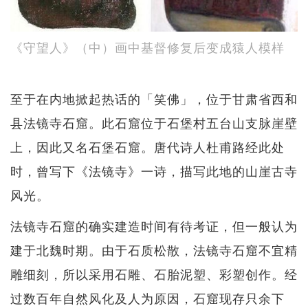
《守望人》（中）画中基督修复后变成猿人模样
至于在内地掀起热话的「笑佛」，位于甘肃省西和
县法镜寺石窟。此石窟位于石堡村五台山支脉崖壁
上，因此又名石堡石窟。唐代诗人杜甫路经此处
时，曾写下《法镜寺》一诗，描写此地的山崖古寺
风光。
法镜寺石窟的确实建造时间有待考证，但一般认为
建于北魏时期。由于石质松散，法镜寺石窟不宜精
雕细刻，所以采用石雕、石胎泥塑、彩塑创作。经
过数百年自然风化及人为原因，石窟现存只余下