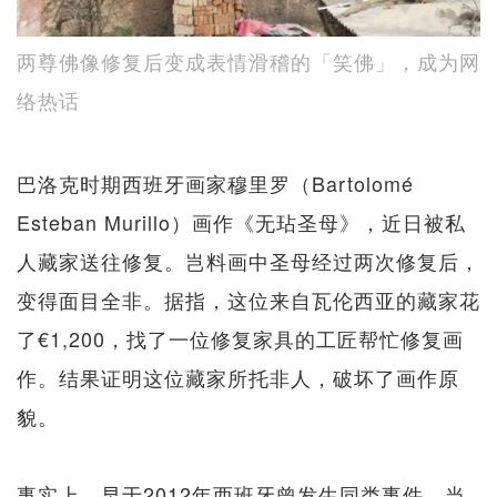
两尊佛像修复后变成表情滑稽的「笑佛」，成为网
络热话
巴洛克时期西班牙画家穆里罗（Bartolomé
Esteban Murillo）画作《无玷圣母》，近日被私
人藏家送往修复。岂料画中圣母经过两次修复后，
变得面目全非。据指，这位来自瓦伦西亚的藏家花
了€1,200，找了一位修复家具的工匠帮忙修复画
作。结果证明这位藏家所托非人，破坏了画作原
貌。
事实上，早于2012年西班牙曾发生同类事件。当