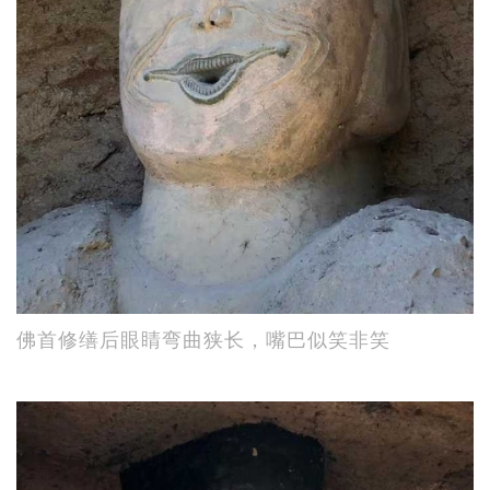
佛首修缮后眼睛弯曲狭长，嘴巴似笑非笑