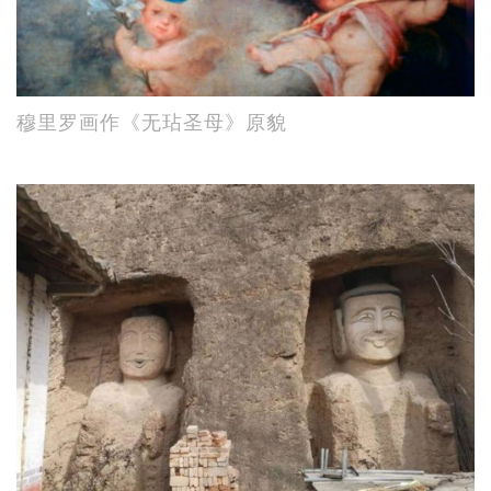
穆里罗画作《无玷圣母》原貌