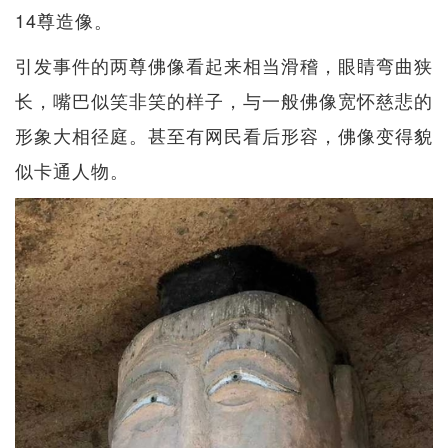
14尊造像。
引发事件的两尊佛像看起来相当滑稽，眼睛弯曲狭
长，嘴巴似笑非笑的样子，与一般佛像宽怀慈悲的
形象大相径庭。甚至有网民看后形容，佛像变得貌
似卡通人物。