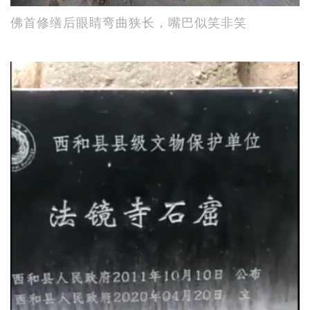
佛首修缮后眼睛弯曲狭长，嘴巴似笑非笑