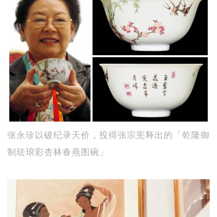
张永珍以破纪录天价，投得张宗宪释出的「乾隆御
制珐琅彩杏林春燕图碗」