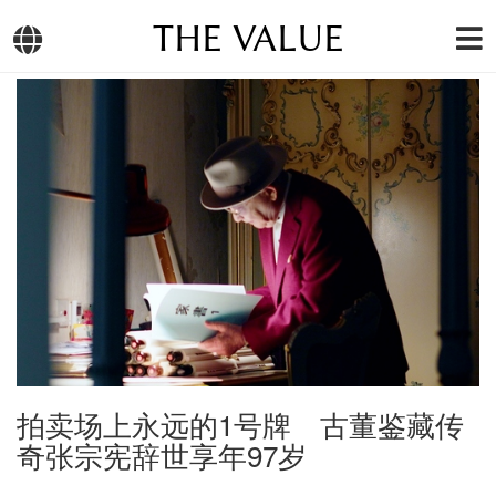
THE VALUE
拍卖场上永远的1号牌 古董鉴藏传
奇张宗宪辞世享年97岁