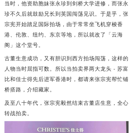
当时，他资助胞妹张永珍到剑桥大学进修，而张永
珍不久后就鼓励兄长到英国闯荡见识。于是乎，张
宗宪开始踏足国际拍场，由于常常坐飞机穿梭香
港、伦敦、纽约、东京等地，所以就改了「云海
阁」这个堂号。
古董生意成功，又有胆识到西方拍场闯荡，这样的
人物当时屈指可数。所以当拍卖界两大龙头 - 苏富
比和佳士得先后进军香港时，都请来张宗宪帮忙铺
桥搭路，介绍藏家。
及至八十年代，张宗宪毅然结束古董店生意，全心
转战拍卖。