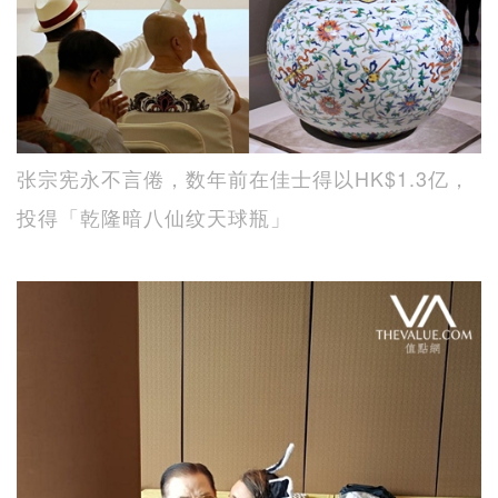
张宗宪永不言倦，数年前在佳士得以HK$1.3亿，
投得「乾隆暗八仙纹天球瓶」