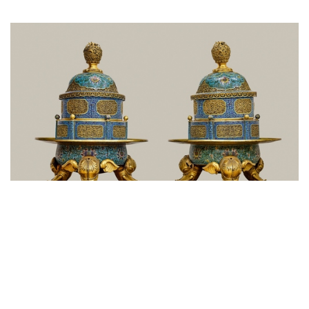
张宗宪捐赠上海博物馆的其中一对藏品 - 乾隆 掐
丝珐琅花鸟纹象足熏炉