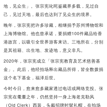
地，见众生」。张宗宪叱咤鉴藏界多载，见过自
己，见过天地，最后也达到了见众生的境界。
晚年，张宗宪把许多珍藏，相继捐予苏州博物馆和
上海博物馆。他也曾承诺，要捐赠100件藏品给香
港故宫，以吸引全世界游客来访。三地所在，分别
是其祖籍、出生地、发迹地，意义非凡。
2020年，张宗宪成立「张宗宪教育及艺术慈善基
金」。此后，他经拍场释出藏品所得，皆全数拨捐
这个名下基金，福泽后世。
今时今日，愈来愈多藏家透过电话或网络竞投。张
宗宪在耄耋之年，仍然坚持一身上海老克勒风
（Old Clerk）西装，头戴招牌时髦礼帽，在拍场