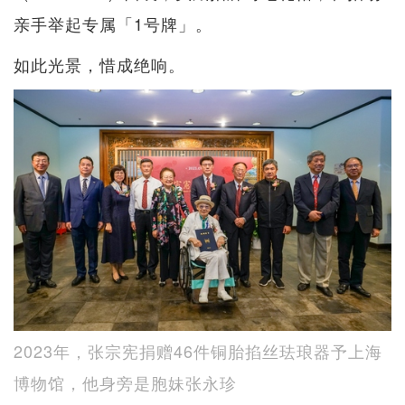
亲手举起专属「1号牌」。
如此光景，惜成绝响。
2023年，张宗宪捐赠46件铜胎掐丝珐琅器予上海
博物馆，他身旁是胞妹张永珍