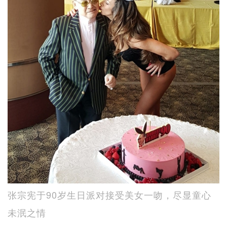
张宗宪于90岁生日派对接受美女一吻，尽显童心
未泯之情