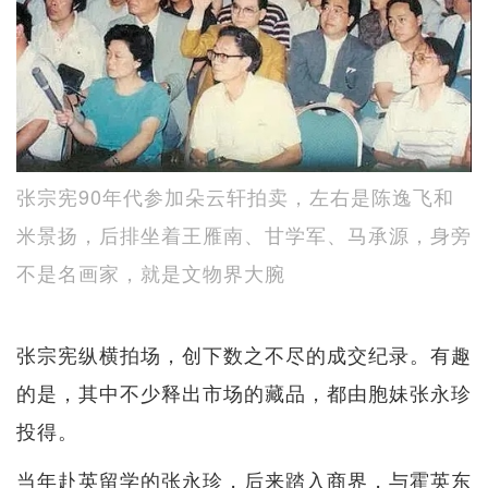
张宗宪90年代参加朵云轩拍卖，左右是陈逸飞和
米景扬，后排坐着王雁南、甘学军、马承源，身旁
不是名画家，就是文物界大腕
张宗宪纵横拍场，创下数之不尽的成交纪录。有趣
的是，其中不少释出市场的藏品，都由胞妹张永珍
投得。
当年赴英留学的张永珍，后来踏入商界，与霍英东