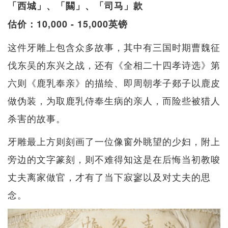
「西城」、「闗」、「司马」款
估价：10,000 - 15,000英镑
这件牙雕上包含众多故事，其中有三国时期曹魏征
伐东吴的东兴之战，还有《全相二十四孝诗选》第
六则《鹿乳奉亲》的描绘、即周朝孝子郯子以鹿皮
做伪装，为取鹿乳侍奉生病的亲人，而险些被猎人
杀害的故事。
牙雕最上方则刻画了一位像窗外眺望的少妇，附上
旁边的文字篆刻，则不难得知这是在后悔当初教唆
丈夫离家做官，才有了当下寂寥以及对丈夫的思
念。