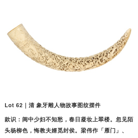
Lot 62｜清 象牙雕人物故事图纹摆件
款识：闺中少妇不知愁，春日凝妆上翠楼。忽见陌
头杨柳色，悔教夫婿觅封侯。梁伟作「雁门」、