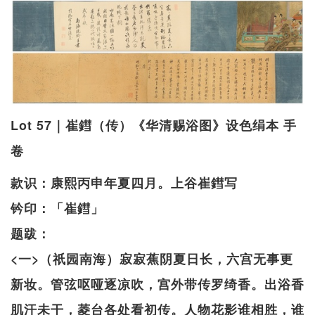
Lot 57｜崔鏏（传）《华清赐浴图》设色绢本 手
卷
款识：康熙丙申年夏四月。上谷崔鏏写
钤印：「崔鏏」
题跋：
<一>（祇园南海）寂寂蕉阴夏日长，六宫无事更
新妆。管弦呕哑逐凉吹，宫外带传罗绮香。出浴香
肌汗未干，菱台各处看初传。人物花影谁相胜，谁