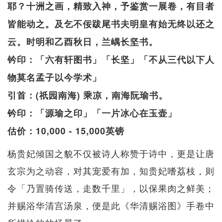
耶？十洲之画，精致入神，予鉴赏一展卷，有目者
皆能动之。及乞不佞跋尾书夫明皇有始无终以还之
云。时明和乙酉秋日，兰嵎长坚书。
钤印：「六有轩图书」「长坚」「不从三代以下人
物莫名孟子以今学术」
引首：(祇园南海) 乘凉，南海阮瑜书。
钤印：「源瑜之印」「一片冰心在玉壶」
估价：10,000 - 15,000英镑
杨贵妃倾国之貌不仅被诗人称赞于诗中，更是让唐
玄宗为之动容，对其宠爱有加，知贵妃嗜荔枝，则
令「乃置骑传送，走数千里」，以保果肉之鲜美；
并赐浴华清宫汤泉，便是此《华清赐浴图》手卷中