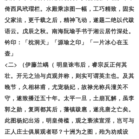
倚西风玳瑁栏。水殿乘凉图一幅，工巧精致，固实
父家法，更千载之后，精神飞动，遂题二绝以代跋
语云。戊辰之秋。南海阮瑜手书于湘云居竹深处。
钤印：「枕洞天」「源瑜之印」「一片冰心在玉
壶」
<二> （伊藤兰嵎（ 明皇诛韦后，睿宗反正何其
壮。开元之治与贞观并称，则实可谓英主也。及其
晚节，久相林甫，尤宠杨妃，故禄光称兵潼关不
守，遂致播迁五十年。太平一旦，土崩瓦解，虽李
郭之勋，复两都其后，藩镇跋扈，遂兆唐之亡矣。
此图杨妃出浴，明皇倚槛，观之亵渎宣淫，岂可与
正人庄士俱展观者耶？十洲为之图，殆为劝戒设