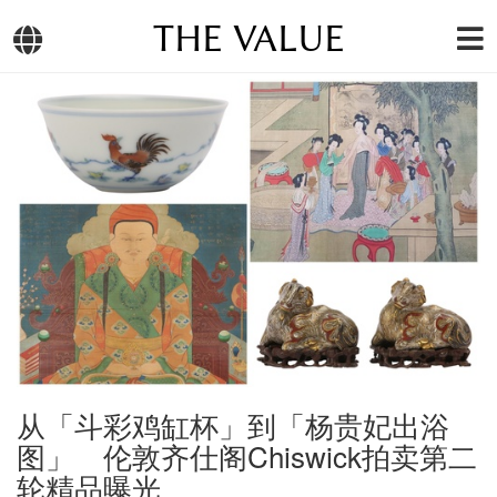
THE VALUE
从「斗彩鸡缸杯」到「杨贵妃出浴
图」 伦敦齐仕阁Chiswick拍卖第二
轮精品曝光