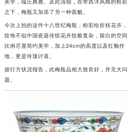
美学，端庄典雅。及此清朝，在带西洋风格的粉彩
之下，梅瓶又加添了另一种面貌。
今次上拍的这件十八世纪梅瓶，粉彩绘折枝花卉，
纹饰不似中国瓷器传统花卉纹般复杂，留白的空间
比例尽显简约美学，加上24cm的高度以及红釉作
地，更是玲珑讨喜。
据行方状况报告，此梅瓶品相大致良好，并无大问
题。