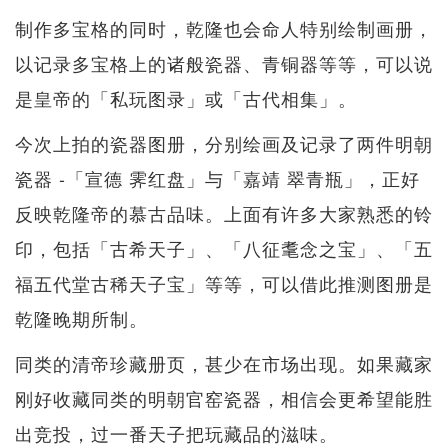
制作多宝格的同时，乾隆也会命人特别绘制画册，
以记录多宝格上的诸般瓷器、青铜器等等，可以说
是皇帝的「私玩图录」或「古代相集」。
今次上拍的瓷器图册，分别绘画及记录了两件明朝
瓷器 -「宣德 霁红盘」与「嘉靖 翠青瓶」，正好
反映乾隆帝的慕古品味。上面有许多大家熟悉的铃
印，包括「古希天子」、「八征耄念之宝」、「五
福五代堂古稀天子宝」等等，可以借此推测图册是
乾隆晚期所制。
同类的清帝珍藏册页，甚少在市场出现。如果藏家
刚好收藏同类的明朝官窑瓷器，相信会更希望能胜
出竞投，过一番天子把玩藏品的滋味。