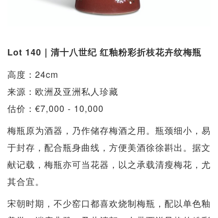
Lot 140｜清十八世纪 红釉粉彩折枝花卉纹梅瓶
高度：24cm
来源：欧洲及亚洲私人珍藏
估价：€7,000 - 10,000
梅瓶原为酒器，乃作储存梅酒​​之用。瓶颈细小，易
于封存，配合瓶身曲线，方便美酒徐徐斟出。据文
献记载，梅瓶亦可当花器，以之承载清瘦梅花，尤
其合宜。
宋朝时期，不少窑口都喜欢烧制梅瓶，配以单色釉