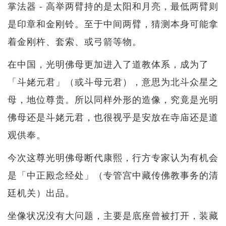
掌法器 - 高举两臂持的是太阳和月亮，最低两臂则
是印章​​和金刚铃。至于中间两臂，猜测本身可能拿
着金刚杵、套索、或弓箭等物。
在中国，光明佛母更加进入了道教体系，成为了
「斗姥元君」（或斗母元君），意思为北斗众星之
母，地位尊贵。所以同样外形的造像，究竟是光明
佛母还是斗姥元君，也很视乎是安放在寺庙还是道
观供奉。
今次这尊光明佛母断代康熙，行方专家认为有机会
是「中正殿念经处」（专管宫中藏传佛教事务的清
廷机关）出品。
坐像状况没有大问题，主要是底座曾被打开，装藏