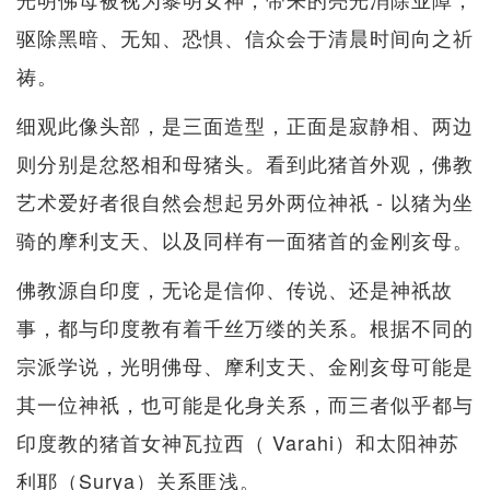
驱除黑暗、无知、恐惧、信众会于清晨时间向之祈
祷。
细观此像头部，是三面造型，正面是寂静相、两边
则分别是忿怒相和母猪头。看到此猪首外观，佛教
艺术爱好者很自然会想起另外两位神祇 - 以猪为坐
骑的摩利支天、以及同样有一面猪首的金刚亥母。
佛教源自印度，无论是信仰、传说、还是神祇故
事，都与印度教有着千丝万缕的关系。根据不同的
宗派学说，光明佛母、摩利支天、金刚亥母可能是
其一位神祇，也可能是化身关系，而三者似乎都与
印度教的猪首女神瓦拉西（ Varahi）和太阳神苏
利耶（Surya）关系匪浅。