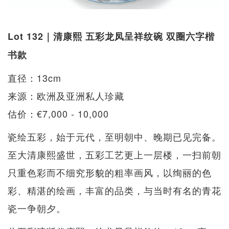
Lot 132｜清康熙 五彩龙凤呈祥纹碗 双圈六字楷
书款
直径：13cm
来源：欧洲及亚洲私人珍藏
估价：€7,000 - 10,000
瓷绘五彩，始于元代，至明朝中、晚期已见完备。
至大清康熙盛世，五彩工艺更上一层楼，一扫前朝
只重色彩而不细究形貌的粗率画风，以绚丽的色
彩、精湛的绘画，丰富的品类，与当时有名的青花
瓷一争朝夕。