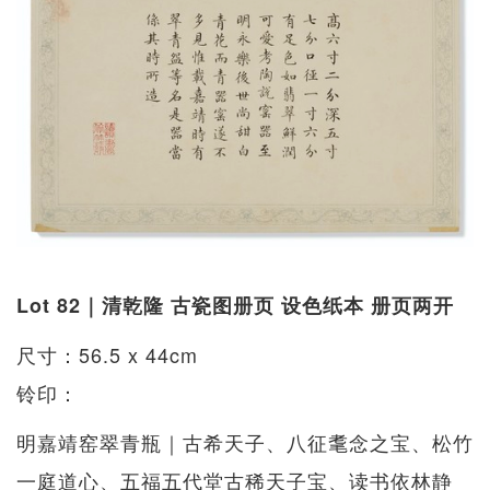
Lot 82｜清乾隆 古瓷图册页 设色纸本 册页两开
尺寸：56.5 x 44cm
铃印：
明嘉靖窑翠青瓶｜古希天子、八征耄念之宝、松竹
一庭道心、五福五代堂古稀天子宝、读书依林静