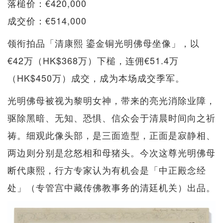
落槌价：€420,000
成交价：€514,000
领衔拍品「清康熙 鎏金铜光明佛母坐像」，以
€42万（HK$368万）下槌，连佣€51.4万
（HK$450万）成交，成为本场成交季军。
光明佛母被视为黎明女神，带来的亮光消除业障，
驱除黑暗、无知、恐惧、信众会于清晨时间向之祈
祷。细观此像头部，是三面造型，正面是寂静相、
两边则分别是忿怒相和母猪头。今次这尊光明佛母
断代康熙，行方专家认为有机会是「中正殿念经
处」（专管宫中藏传佛教事务的清廷机关）出品。