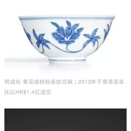
明成化 青花缠枝秋葵纹宫碗｜2013年于香港苏富
比以HK$1.4亿成交