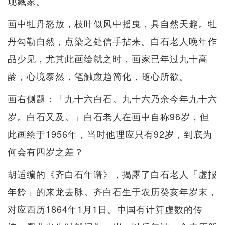
现藏家。
画中牡丹怒放，枝叶似风中摇曳，具自然天趣。牡
丹勾勒自然，点染之处信手拈来。白石老人晚年作
品少见，尤其此画绘就之时，画家已年过九十高
龄，心境泰然，笔触愈趋简化，随心所欲。
画右侧题：「九十六白石。九十六乃余今年九十六
岁。白石又及。」白石老人在画中自称96岁，但
此画绘于1956年，当时他理应只有92岁，到底为
何会有四岁之差？
胡适编的《齐白石年谱》，揭露了白石老人「虚报
年龄」的来龙去脉。齐白石生于农历癸亥年岁末，
对应西历1864年1月1日。中国有计算虚数的传