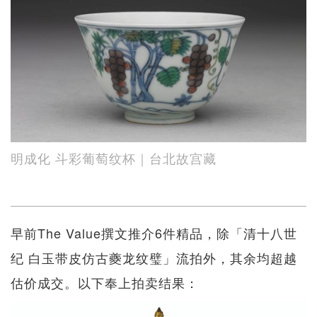
明成化 斗彩葡萄纹杯｜台北故宫藏
早前The Value撰文推介6件精品，除「清十八世
纪 白玉带皮仿古夔龙纹璧」流拍外，其余均超越
估价成交。以下奉上拍卖结果：