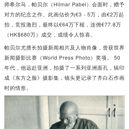
师希尔马．帕贝尔（Hilmar Pabel）会面时，赠予
对方的纪念之作。此画估价为€3 - 5万，由€2万起
拍，竞投激烈，最终以€64万下槌，连佣€77.8万
（HK$680万）成交，成绩令人惊喜。
帕贝尔尤擅长拍摄新闻相片及人物肖像，曾获世界
新闻摄影比赛（World Press Photo）奖项。 50
年代，他远赴亚洲，拍摄了一系列亚洲面孔，辑印
成《东方之脸》摄影集，镜头更记录了齐白石作画
时的情形。