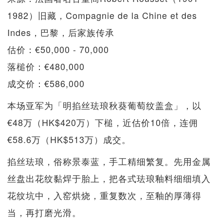
1982）旧藏，Compagnie de la Chine et des
Indes，巴黎，后家族传承
估价：€50,000 - 70,000
落槌价：€480,000
成交价：€586,000
本场亚军为「明掐丝珐琅秋葵葡萄纹盖盒」，以
€48万（HK$420万）下槌，近估价10倍，连佣
€58.6万（HK$513万）成交。
掐丝珐琅，俗称景泰蓝，手工精细繁复。先用金属
丝盘出花纹黏焊于胎上，把各式珐琅釉料细细填入
花纹坑中，入窑烘烧，重复数次，至釉的厚薄得
当，再打磨光滑。