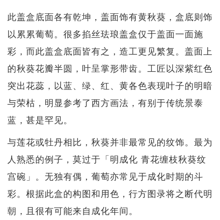
此盖盒底面各有乾坤，盖面饰有黄秋葵，盒底则饰
以累累葡萄。很多掐丝珐琅盖盒仅于盖面一面施
彩，而此盖盒底面皆有之，造工更见繁复。盖面上
的秋葵花瓣半圆，叶呈掌形带齿。工匠以深紫红色
突出花蕊，以蓝、绿、红、黄各色表现叶子的明暗
与荣枯，明显参考了西方画法，有别于传统景泰
蓝，甚是罕见。
与莲花或牡丹相比，秋葵并非最常见的纹饰。最为
人熟悉的例子，莫过于「明成化 青花缠枝秋葵纹
宫碗」。无独有偶，葡萄亦常见于成化时期的斗
彩。根据此盒的构图和用色，行方图录将之断代明
朝，且很有可能来自成化年间。