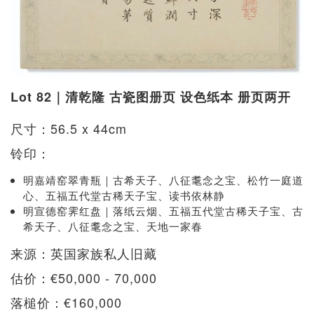
Lot 82｜清乾隆 古瓷图册页 设色纸本 册页两开
尺寸：56.5 x 44cm
铃印：
明嘉靖窑翠青瓶｜古希天子、八征耄念之宝、松竹一庭道
心、五福五代堂古稀天子宝、读书依林静
明宣德窑霁红盘｜落纸云烟、五福五代堂古稀天子宝、古
希天子、八征耄念之宝、天地一家春
来源：英国家族私人旧藏
估价：€50,000 - 70,000
落槌价：€160,000