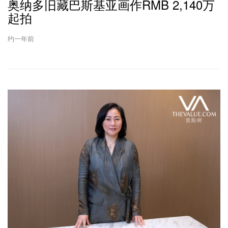
奥纳多旧藏巴斯基亚画作RMB 2,140万
起拍
约一年前