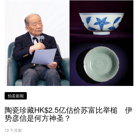
拍卖新闻
陶瓷珍藏HK$2.5亿估价苏富比举槌 伊
势彦信是何方神圣？
12 个月前