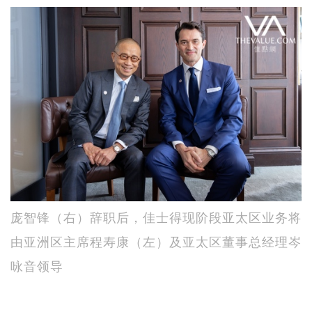
庞智锋（右）辞职后，佳士得现阶段亚太区业务将
由亚洲区主席程寿康（左）及亚太区董事总经理岑
咏音领导