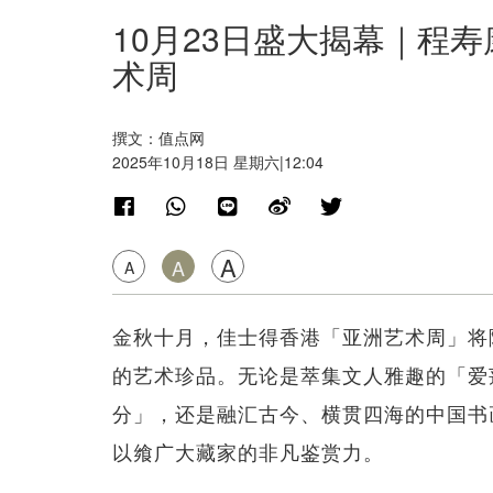
10月23日盛大揭幕｜程
术周
撰文：值点网
2025年10月18日 星期六|12:04
A
A
A
金秋十月，佳士得香港「亚洲艺术周」将
的艺术珍品。无论是萃集文人雅趣的「爱
分」，还是融汇古今、横贯四海的中国书
以飨广大藏家的非凡鉴赏力。