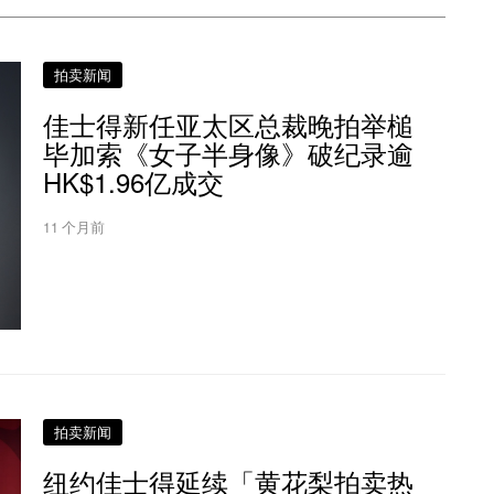
拍卖新闻
佳士得新任亚太区总裁晚拍举槌
毕加索《女子半身像》破纪录逾
HK$1.96亿成交
11 个月前
拍卖新闻
纽约佳士得延续「黄花梨拍卖热