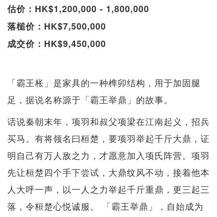
估价：HK$1,200,000 - 1,800,000
落槌价：HK$7,500,000
成交价：HK$9,450,000
「霸王枨」是家具的一种榫卯结构，用于加固腿
足，据说名称源于「霸王举鼎」的故事。
话说秦朝末年，项羽和叔父项梁在江南起义，招兵
买马。有将领名曰桓楚，要项羽举起千斤大鼎，证
明自己有万人敌之力，才愿意加入项氏阵营。项羽
先让桓楚四个手下尝试，大鼎纹风不动，接着他本
人大呼一声，以一人之力举起千斤重鼎，更三起三
落，令桓楚心悦诚服。 「霸王举鼎」，自始成为