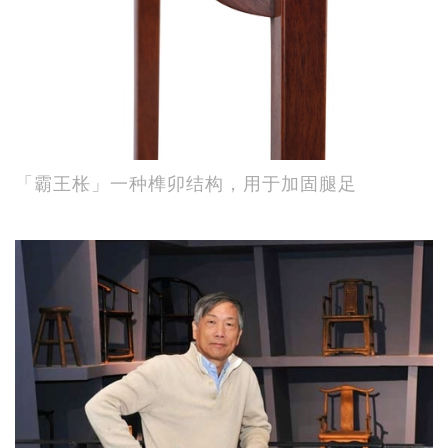
「霸王枨」一种榫卯结构，用于加固腿足