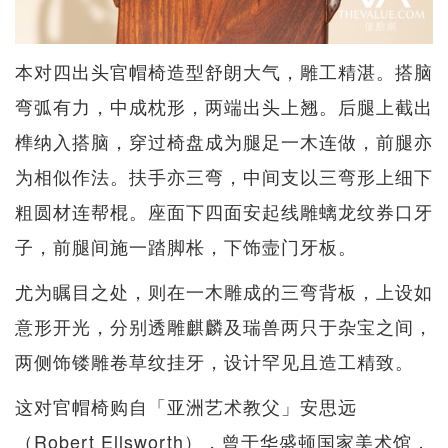
本对四出头官帽椅造型舒朗大气，雕工精湛。搭脑
弯弧有力，中成枕形，两端出头上翘。后腿上截出
榫纳入搭脑，穿过椅盘成为腿足一木连做，前腿亦
为相似作法。扶手亦三弯，中间支以三弯形上细下
粗圆材连帮棍。座面下四面安起线雕螭龙纹券口牙
子，前腿间施一踏脚枨，下饰壸门牙板。
尤为瞩目之处，则在一木雕成的三弯背板，上设如
意形开光，分别透雕麒麟及瑞兽两只于杂宝之间，
两侧饰镂雕卷草纹挂牙，设计罕见且造工精致。
这对官帽椅购自「亚洲艺术教父」安思远
（Robert Ellsworth），曾于华盛顿国家美术馆，