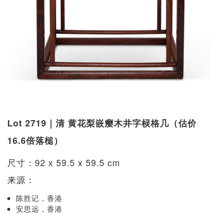
Lot 2719｜清 黄花梨嵌瘿木井字棂格几（估价
16.6倍落槌）
尺寸：92 x 59.5 x 59.5 cm
来源：
陈胜记，香港
安思远，香港