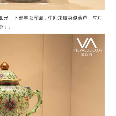
圆形，下部丰腹浑圆，中间束腰类似葫芦，有对
尊」。