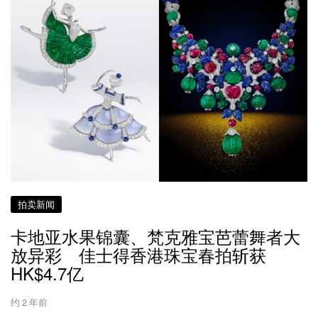
拍卖新闻
卡地亚水果锦囊、梵克雅宝芭蕾舞者大
放异彩 佳士得香港珠宝春拍斩获
HK$4.7亿
约 2 年前