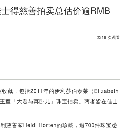
珠宝 佳士得慈善拍卖总估价逾RMB
2318 次观看
藏，包括2011年的伊利莎伯泰莱（Elizabeth
卡塔尔王室「大君与莫卧儿」珠宝拍卖。两者皆在佳士
善家Heidi Horten的珍藏，逾700件珠宝悉