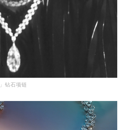
水滴」钻石项链