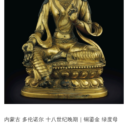
内蒙古 多伦诺尔 十八世纪晚期｜铜鎏金 绿度母