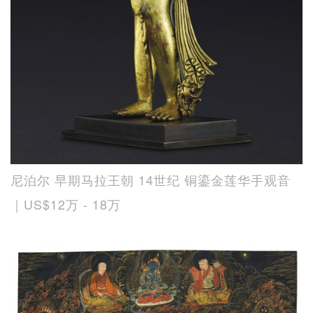
尼泊尔 早期马拉王朝 14世纪 铜鎏金莲华手观音
｜US$12万 - 18万