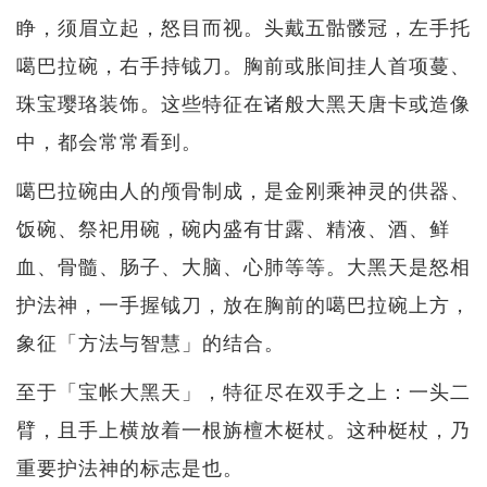
睁，须眉立起，怒目而视。头戴五骷髅冠，左手托
噶巴拉碗，右手持钺刀。胸前或胀间挂人首项蔓、
珠宝璎珞装饰。这些特征在诸般大黑天唐卡或造像
中，都会常常看到。
噶巴拉碗由人的颅骨制成，是金刚乘神灵的供器、
饭碗、祭祀用碗，碗内盛有甘露、精液、酒、鲜
血、骨髓、肠子、大脑、心肺等等。大黑天是怒相
护法神，一手握钺刀，放在胸前的噶巴拉碗上方，
象征「方法与智慧」的结合。
至于「宝帐大黑天」，特征尽在双手之上：一头二
臂，且手上横放着一根旃檀木梃杖。这种梃杖，乃
重要护法神的标志是也。