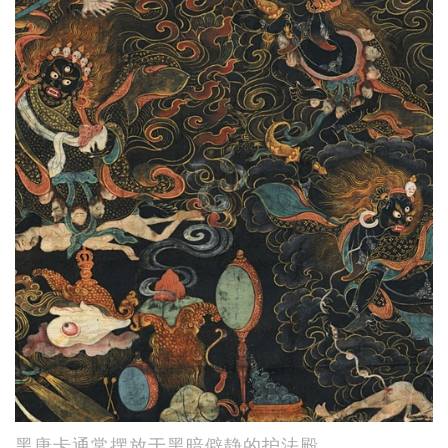
黑唐卡通常摆放于黑暗僻静的护法殿