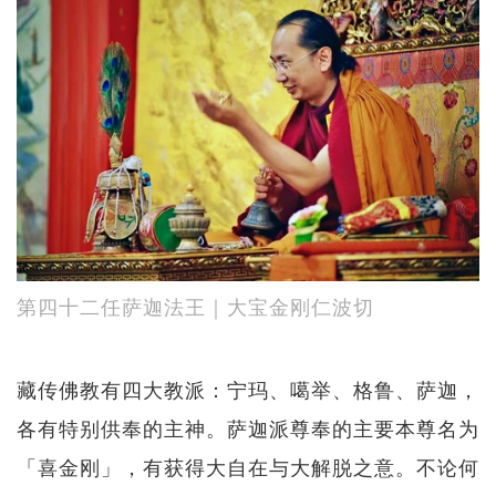
第四十二任萨迦法王｜大宝金刚仁波切
藏传佛教有四大教派：宁玛、噶举、格鲁、萨迦，
各有特别供奉的主神。萨迦派尊奉的主要本尊名为
「喜金刚」，有获得大自在与大解脱之意。不论何