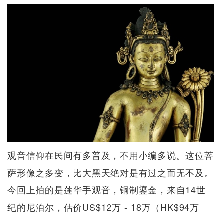
观音信仰在民间有多普及，不用小编多说。这位菩
萨形像之多变，比大黑天绝对是有过之而无不及。
今回上拍的是莲华手观音，铜制鎏金，来自14世
纪的尼泊尔，估价US$12万 - 18万（HK$94万