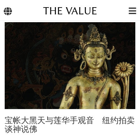
THE VALUE
宝帐大黑天与莲华手观音 纽约拍卖
谈神说佛