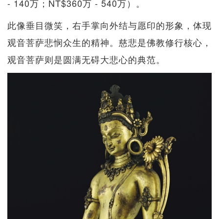
- 140万；NT$360万 - 540万）。
此像垂目微笑，右手掌向外结与愿印的形象，体现
观音菩萨悲悯众生的精神。慈悲是佛教修行核心，
观音菩萨则是圆满无碍大悲心的典范。