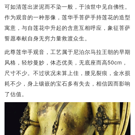
可如清莲出淤泥而不染一般，于浊世中见自佛性。
作为观音的一种形像，莲华手菩萨手持莲花的造型
寓意，与自莲花中升起的含意互相呼应，象征菩萨
誓愿奉献自身无穷力量救渡众生。
此尊莲华手观音，工艺属于尼泊尔马拉王朝的早期
风格，轻纱曼妙，体态优美，无底座而高50cm，
尺寸不少。不过状况未算上佳，腰见裂痕，金水损
耗不少，身上镶嵌的宝石多有失去，相信因而影响
了估值。