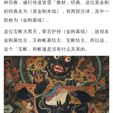
种宗教，修行传道皆需「教材」经典。这位喜金刚
的经典名为《喜金刚本续》，有两部注译，其中一
部称为《金刚幕续》。
这位宝帐大黑天，誓言护持《金刚幕续》，故得名
金刚幕怙主，又称帐幕怙主、宝帐怙主。所以说，
这个「宝帐」和帐篷是没有什么关系的。