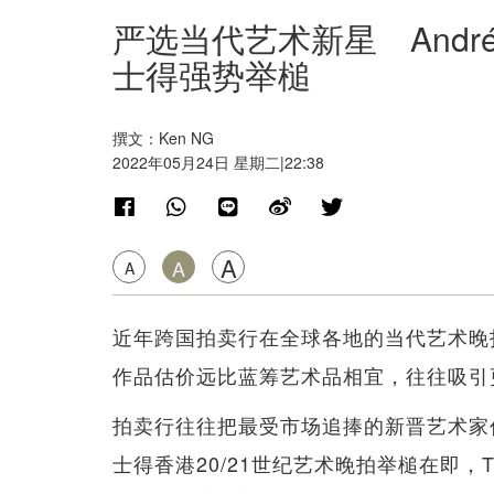
严选当代艺术新星 André Bu
士得强势举槌
撰文：Ken NG
2022年05月24日 星期二|22:38
A
A
A
近年跨国拍卖行在全球各地的当代艺术晚
作品估价远比蓝筹艺术品相宜，往往吸引
拍卖行往往把最受市场追捧的新晋艺术家
士得香港20/21世纪艺术晚拍举槌在即，The Val