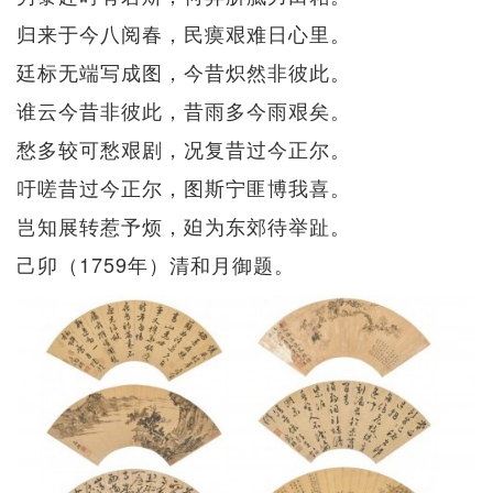
归来于今八阅春，民瘼艰难日心里。
廷标无端写成图，今昔炽然非彼此。
谁云今昔非彼此，昔雨多今雨艰矣。
愁多较可愁艰剧，况复昔过今正尔。
吁嗟昔过今正尔，图斯宁匪博我喜。
岂知展转惹予烦，廹为东郊待举趾。
己卯（1759年）清和月御题。