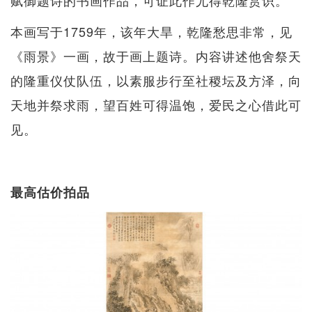
赋御题诗的书画作品，可证此作尤得乾隆赏识。
本画写于1759年，该年大旱，乾隆愁思非常，见
《雨景》一画，故于画上题诗。内容讲述他舍祭天
的隆重仪仗队伍，以素服步行至社稷坛及方泽，向
天地并祭求雨，望百姓可得温饱，爱民之心借此可
见。
最高估价拍品