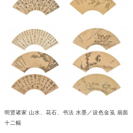
明贤诸家 山水、花石、书法 水墨／设色金笺 扇面
十二幅