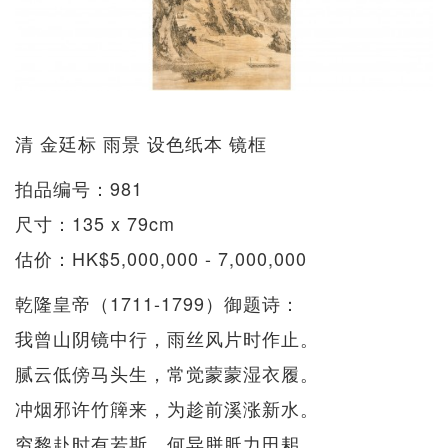
清 金廷标 雨景 设色纸本 镜框
拍品编号：981
尺寸：135 x 79cm
估价：HK$5,000,000 - 7,000,000
乾隆皇帝（1711-1799）御题诗：
我曾山阴镜中行，雨丝风片时作止。
腻云低傍马头生，常觉蒙蒙湿衣履。
冲烟邪许竹簰来，为趁前溪涨新水。
穷黎赴时有若斯，何异胼胝力田耜。