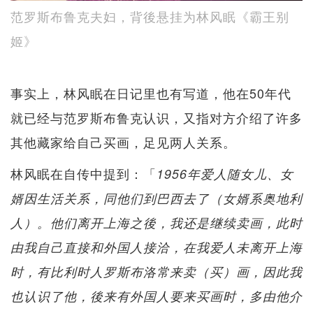
范罗斯布鲁克夫妇，背後悬挂为林风眠《霸王别
姬》
事实上，林风眠在日记里也有写道，他在50年代
就已经与范罗斯布鲁克认识，又指对方介绍了许多
其他藏家给自己买画，足见两人关系。
林风眠在自传中提到：「
1956年爱人随女儿、女
婿因生活关系，同他们到巴西去了（女婿系奥地利
人）。他们离开上海之後，我还是继续卖画，此时
由我自己直接和外国人接洽，在我爱人未离开上海
时，有比利时人罗斯布洛常来卖（买）画，因此我
也认识了他，後来有外国人要来买画时，多由他介