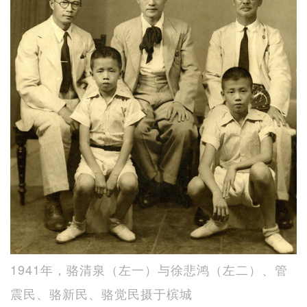
1941年，骆清泉（左一）与徐悲鸿（左二）、管
震民、骆新民、骆觉民摄于槟城