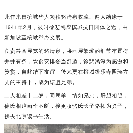
此作来自槟城华人领袖骆清泉收藏。两人结缘于
1941年2月，彼时徐悲鸿应槟城抗日团体之邀，由
新加坡至槟城举办义展。
负责筹备展览的骆清泉，将画展繁琐的细节布置得
井井有条，饮食安排妥当舒适，徐悲鸿深为感激和
赞赏，自此结下友谊，後来更在槟城极乐寺园瑛方
丈的主持下，成为结盟兄弟。
二人相差十二岁，同属羊，情如兄弟，肝胆相照，
徐氏相赠画作不断，後更收骆氏长子骆拓为义子，
接去北京读书生活。