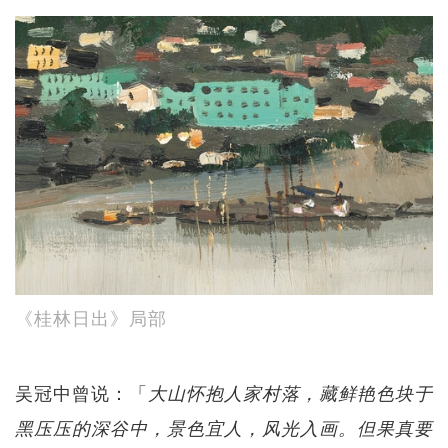
《桂林日出》局部
吴冠中曾说：「
大山怀抱人家村落，藏鲜艳色块于
黑压压的深谷中，景色宜人，风光入画。但果真要