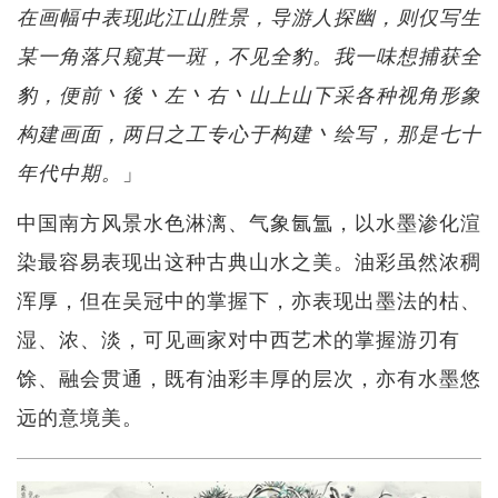
在画幅中表现此江山胜景，导游人探幽，则仅写生
某一角落只窥其一斑，不见全豹。我一味想捕获全
豹，便前丶後丶左丶右丶山上山下采各种视角形象
构建画面，两日之工专心于构建丶绘写，那是七十
」
年代中期。
中国南方风景水色淋漓、气象氤氲，以水墨渗化渲
染最容易表现出这种古典山水之美。油彩虽然浓稠
浑厚，但在吴冠中的掌握下，亦表现出墨法的枯、
湿、浓、淡，可见画家对中西艺术的掌握游刃有
馀、融会贯通，既有油彩丰厚的层次，亦有水墨悠
远的意境美。