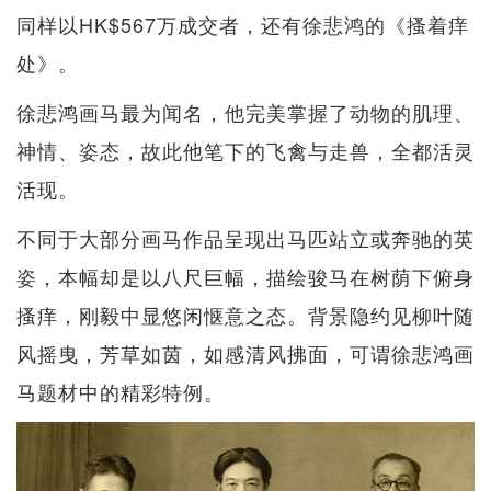
同样以HK$567万成交者，还有徐悲鸿的《搔着痒
处》。
徐悲鸿画马最为闻名，他完美掌握了动物的肌理、
神情、姿态，故此他笔下的飞禽与走兽，全都活灵
活现。
不同于大部分画马作品呈现出马匹站立或奔驰的英
姿，本幅却是以八尺巨幅，描绘骏马在树荫下俯身
搔痒，刚毅中显悠闲惬意之态。背景隐约见柳叶随
风摇曳，芳草如茵，如感清风拂面，可谓徐悲鸿画
马题材中的精彩特例。