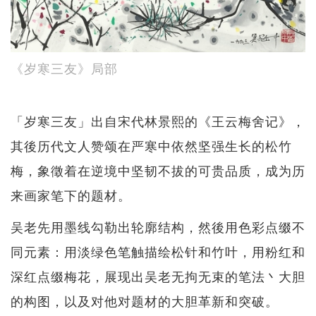
《岁寒三友》局部
「岁寒三友」出自宋代林景熙的《王云梅舍记》，
其後历代文人赞颂在严寒中依然坚强生长的松竹
梅，象徵着在逆境中坚韧不拔的可贵品质，成为历
来画家笔下的题材。
吴老先用墨线勾勒出轮廓结构，然後用色彩点缀不
同元素：用淡绿色笔触描绘松针和竹叶，用粉红和
深红点缀梅花，展现出吴老无拘无束的笔法丶大胆
的构图，以及对他对题材的大胆革新和突破。